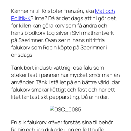
Känner ni till Kristofer Franzén, aka
Mat och
Politik-K
? Inte? Då är det dags att ni gör det,
för killen kan göra korv som få andra och
hans blodkorv tog silver i SM i mathantverk
på Saerimner. Ovan ser ni hans nitritfria
falukorv som Robin köpte på Saerimner i
onsdags.
Tänk bort industrivattnig rosa falu som
steker fast i pannan hur mycket smör man än
använder. Tänk i stället på en bättre värld, där
falukorv smakar köttigt och fast och har ett
litet fantastiskt pepparsting. Då är ni där.
En slik falukorv kräver förstås sina tillbehör.
Robin och jag dukade upp en fettbuffé