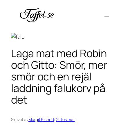
Hoppa
till
innehåll
Laga mat med Robin
och Gitto: Smör, mer
smör och en rejäl
laddning falukorv på
det
Skrivet av
Margit Richert
i
Gittos mat