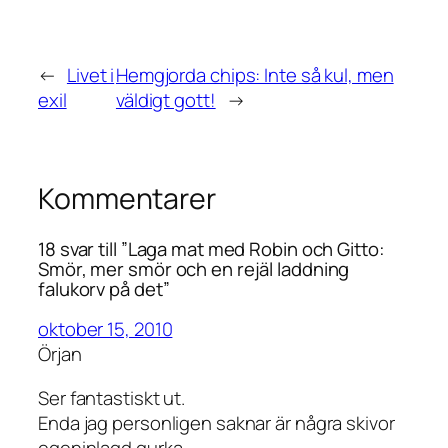
←
Livet i
Hemgjorda chips: Inte så kul, men
exil
väldigt gott!
→
Kommentarer
18 svar till ”Laga mat med Robin och Gitto:
Smör, mer smör och en rejäl laddning
falukorv på det”
oktober 15, 2010
Örjan
Ser fantastiskt ut.
Enda jag personligen saknar är några skivor
egeninlagd gurka.