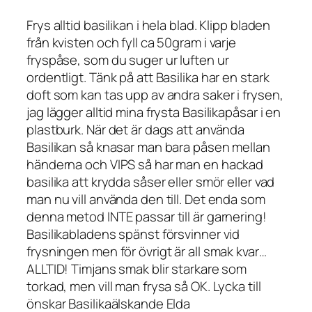
Frys alltid basilikan i hela blad. Klipp bladen
från kvisten och fyll ca 50gram i varje
fryspåse, som du suger ur luften ur
ordentligt. Tänk på att Basilika har en stark
doft som kan tas upp av andra saker i frysen,
jag lägger alltid mina frysta Basilikapåsar i en
plastburk. När det är dags att använda
Basilikan så knasar man bara påsen mellan
händerna och VIPS så har man en hackad
basilika att krydda såser eller smör eller vad
man nu vill använda den till. Det enda som
denna metod INTE passar till är garnering!
Basilikabladens spänst försvinner vid
frysningen men för övrigt är all smak kvar…
ALLTID! Timjans smak blir starkare som
torkad, men vill man frysa så OK. Lycka till
önskar Basilikaälskande Elda