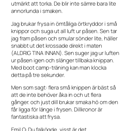
utmärkt att torka. De blir inte sämre bara lite
annorlunda i smaken.
Jag brukar frysa in ömtåliga örtkryddor i små
knippor och suga ut all luft ur påsen. Sen tar
jag fram påsen och smular sönder lite, häller
snabbt ut det krossade direkt i maten
(ALDRIG TINA INNAN). Sen suger jag ur luften
ur påsen igen och slänger tillbaka knippan.
Med boot camp-träning kan man klocka
detta på tre sekunder.
Men som sagt: flera små knippen är bäst så
att de inte behöver åka in och ut flera
gånger. och just dill brukar smaka hö om den
får ligga för länge i frysen. Dillkronor är
fantastiska att frysa.
Emil O: Du falkögde, visst är det