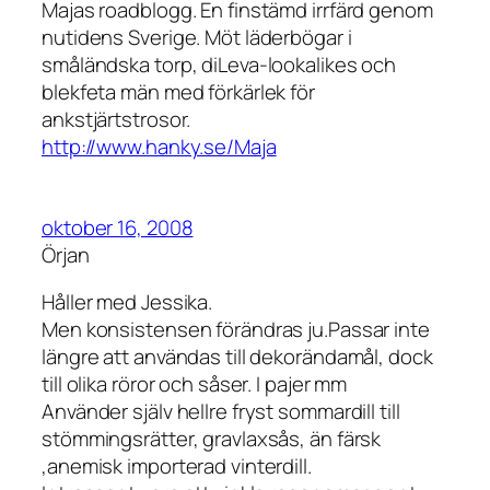
Majas roadblogg. En finstämd irrfärd genom
nutidens Sverige. Möt läderbögar i
småländska torp, diLeva-lookalikes och
blekfeta män med förkärlek för
ankstjärtstrosor.
http://www.hanky.se/Maja
oktober 16, 2008
Örjan
Håller med Jessika.
Men konsistensen förändras ju.Passar inte
längre att användas till dekorändamål, dock
till olika röror och såser. I pajer mm
Använder själv hellre fryst sommardill till
stömmingsrätter, gravlaxsås, än färsk
,anemisk importerad vinterdill.