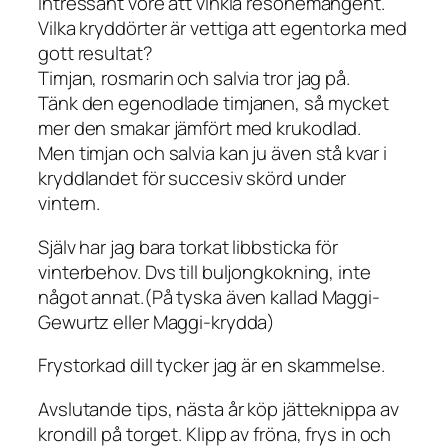
Intressant vore att vinkla resonemangent.
Vilka kryddörter är vettiga att egentorka med
gott resultat?
Timjan, rosmarin och salvia tror jag på.
Tänk den egenodlade timjanen, så mycket
mer den smakar jämfört med krukodlad.
Men timjan och salvia kan ju även stå kvar i
kryddlandet för succesiv skörd under
vintern.
Själv har jag bara torkat libbsticka för
vinterbehov. Dvs till buljongkokning, inte
något annat.(På tyska även kallad Maggi-
Gewurtz eller Maggi-krydda)
Frystorkad dill tycker jag är en skammelse.
Avslutande tips, nästa år köp jätteknippa av
krondill på torget. Klipp av fröna, frys in och