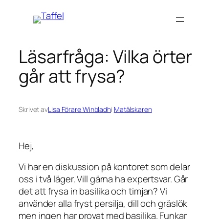
Hoppa
till
innehåll
Läsarfråga: Vilka örter
går att frysa?
Skrivet av
Lisa Förare Winbladh
i
Matälskaren
Hej,
Vi har en diskussion på kontoret som delar
oss i två läger. Vill gärna ha expertsvar. Går
det att frysa in basilika och timjan? Vi
använder alla fryst persilja, dill och gräslök
men ingen har provat med basilika. Funkar