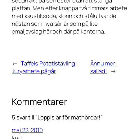
sedan åkt på semester utan att stänga
plattan. Men efter knappa två timmars arbete
med kaustiksoda, klorin och stålull var de
nästan som nya sånär som på lite
emaljavslag här och där på kanterna.
←
Taffels Potatistävling:
Ännu mer
Juryarbete pågår
sallad!
→
Kommentarer
5 svar till ”Loppis är för matnördar!”
maj 22, 2010
Kurt