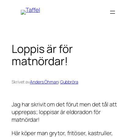
Hoppa
till
innehåll
Loppis är för
matnördar!
Skrivet av
Anders Öhman
i
Gubbröra
Jag har skrivit om det förut men det tål att
upprepas; loppisar är eldoradon för
matnördar!
Här köper man grytor, fritöser, kastruller,