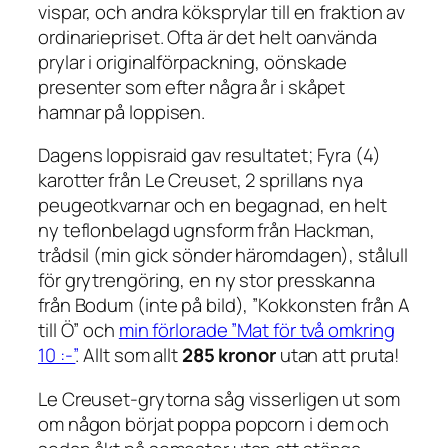
vispar, och andra köksprylar till en fraktion av
ordinariepriset. Ofta är det helt oanvända
prylar i originalförpackning, oönskade
presenter som efter några år i skåpet
hamnar på loppisen.
Dagens loppisraid gav resultatet; Fyra (4)
karotter från Le Creuset, 2 sprillans nya
peugeotkvarnar och en begagnad, en helt
ny teflonbelagd ugnsform från Hackman,
trådsil (min gick sönder häromdagen), stålull
för grytrengöring, en ny stor presskanna
från Bodum (inte på bild), ”Kokkonsten från A
till Ö” och
min förlorade ”Mat för två omkring
10 :-”
. Allt som allt
285 kronor
utan att pruta!
Le Creuset-grytorna såg visserligen ut som
om någon börjat poppa popcorn i dem och