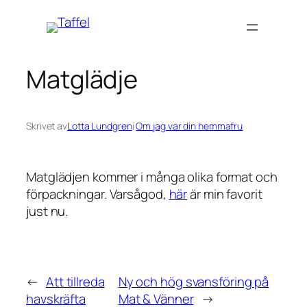
Hoppa
till
innehåll
Matglädje
Skrivet av
Lotta Lundgren
i
Om jag var din hemmafru
Matglädjen kommer i många olika format och
förpackningar. Varsågod,
här
är min favorit
just nu.
←
Att tillreda
Ny och hög svansföring på
havskräfta
Mat & Vänner
→