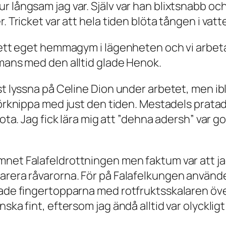
r långsam jag var. Själv var han blixtsnabb oc
. Tricket var att hela tiden blöta tången i vat
a ett eget hemmagym i lägenheten och vi arbeta
mmans med den alltid glade Henok.
lst lyssna på Celine Dion under arbetet, men i
 förknippa med just den tiden. Mestadels prata
jota. Jag fick lära mig att ”dehna adersh” var 
amnet
Falafeldrottningen
men faktum var att ja
arera råvarorna. För på Falafelkungen använde
rgade fingertopparna med rotfruktsskalaren öv
ska fint, eftersom jag ändå alltid var olyckligt