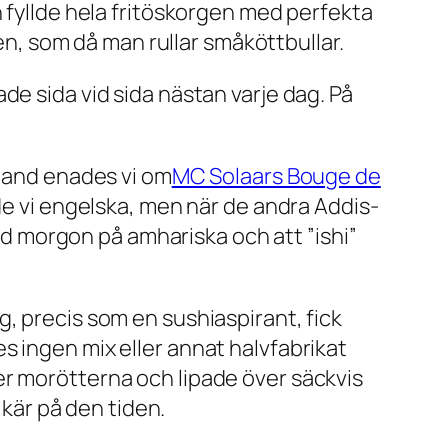
h fyllde hela fritöskorgen med perfekta
ten, som då man rullar småköttbullar.
de sida vid sida nästan varje dag. På
bland enades vi om
MC Solaars Bouge de
de vi engelska, men när de andra Addis-
god morgon på amhariska och att ”ishi”
g, precis som en sushiaspirant, fick
s ingen mix eller annat halvfabrikat
er morötterna och lipade över säckvis
 kär på den tiden.