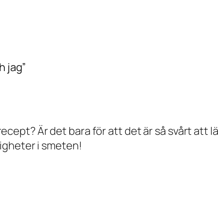
h jag”
 recept? Är det bara för att det är så svårt att 
igheter i smeten!