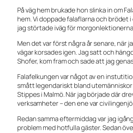
På väg hem brukade hon slinka in om Fa
hem. Vi doppade falaflarna och brödet i
jag störtade iväg för morgonlektionerna
Men det var först några år senare, när 
vägar korsades igen. Jag satt och häng
Shofer, kom fram och sade att jag genast
Falafelkungen var något av en instutition
smått legendariskt bland utemänniskor 
Stippes i Malmö. När jag började där dre
verksamheter – den ene var civilingenj
Redan samma eftermiddag var jag igång. 
problem med hotfulla gäster. Sedan överg