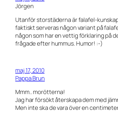
Jörgen
Utanför storstäderna är falafel-kunska
faktiskt serveras någon variant på falaf
någon som har en vettig förklaring på de
frågade efter hummus. Humor! :-)
maj 17, 2010
Pappa Brun
Mmm.. morötterna!
Jag har försökt återskapa dem med jämn
Men inte ska de vara över en centimete