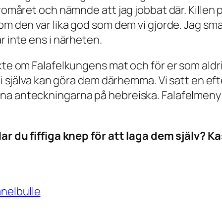
äromåret och nämnde att jag jobbat där. Killen
 om den var lika god som dem vi gjorde. Jag sm
r inte ens i närheten.
ckte om Falafelkungens mat och för er som aldr
 ni själva kan göra dem därhemma. Vi satt en e
 anteckningarna på hebreiska. Falafelmeny i bu
ar du fiffiga knep för att laga dem själv? Ka
anelbulle