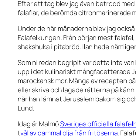
Efter ett tag blev jag även betrodd med
falaflar, de berömda citronmarinerade m
Under de här månaderna blev jag också a
Falafelkungen. Från början mest falafe
shakshuka i pitabröd. Ilan hade nämlige
Som ni redan begripit var detta inte va
upp i det kulinariskt mångfacetterade J
marockansk mor. Många av recepten på
eller skriva och lagade rätterna på kä
när han lämnat Jerusalem bakom sig och 
Lund.
Idag är Malmö
Sveriges officiella falafe
t
vål av gammal olja från fritöserna
. Fala