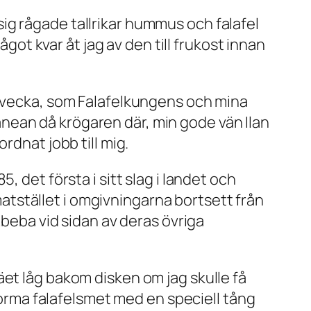
ig rågade tallrikar hummus och falafel
t kvar åt jag av den till frukost innan
n vecka, som Falafelkungens och mina
nean då krögaren där, min gode vän Ilan
rdnat jobb till mig.
 det första i sitt slag i landet och
tstället i omgivningarna bortsett från
Abeba vid sidan av deras övriga
et låg bakom disken om jag skulle få
 forma falafelsmet med en speciell tång