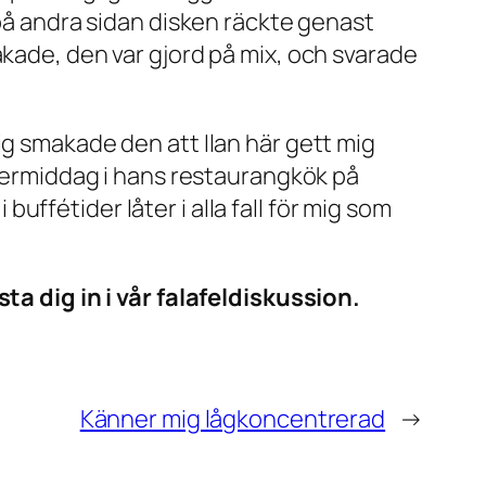
 på andra sidan disken räckte genast
akade, den var gjord på mix, och svarade
ig smakade den att Ilan här gett mig
ftermiddag i hans restaurangkök på
ffétider låter i alla fall för mig som
sta dig in i vår falafeldiskussion.
Känner mig lågkoncentrerad
→