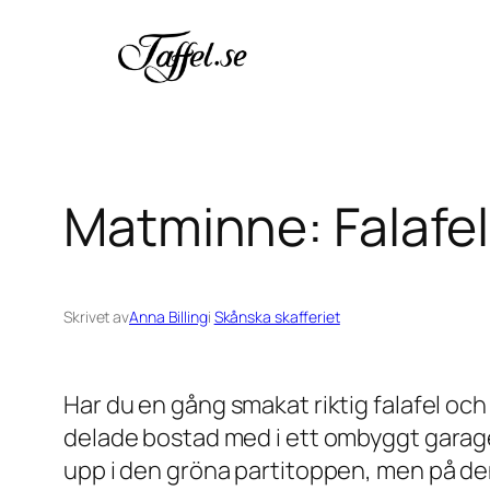
Hoppa
till
innehåll
Matminne: Falafe
Skrivet av
Anna Billing
i
Skånska skafferiet
Har du en gång smakat riktig falafel och
delade bostad med i ett ombyggt garage
upp i den gröna partitoppen, men på de