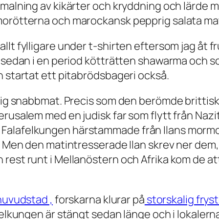
 malning av kikärter och kryddning och lärde 
orötterna och marockansk pepprig salata matbu
llt fylligare under t-shirten eftersom jag åt 
l, sedan i en period kötträtten shawarma och
n startat ett pitabrödsbageri också.
nlig snabbmat. Precis som den berömde britti
erusalem med en judisk far som flytt från Nazi
 Falafelkungen härstammade från Ilans morm
nn. Men den matintresserade Ilan skrev ner d
rest runt i Mellanöstern och Afrika kom de at
lhuvudstad ,
forskarna klurar på
storskalig frys
felkungen är stängt sedan länge och i lokaler