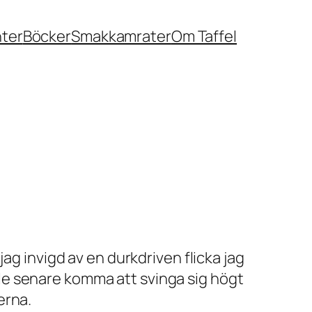
nter
Böcker
Smakkamrater
Om Taffel
ag invigd av en durkdriven flicka jag
le senare komma att svinga sig högt
erna.