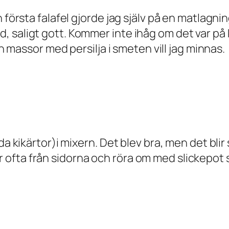
 första falafel gjorde jag själv på en matlagni
 saligt gott. Kommer inte ihåg om det var på k
ch massor med persilja i smeten vill jag minnas.
a kikärtor)i mixern. Det blev bra, men det blir s
fta från sidorna och röra om med slickepot så