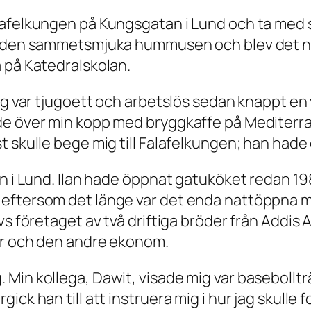
lafelkungen på Kungsgatan i Lund och ta med s
 den sammetsmjuka hummusen och blev det någo
 på Katedralskolan.
jag var tjugoett och arbetslös sedan knappt e
de över min kopp med bryggkaffe på Mediterra
 skulle bege mig till Falafelkungen; han hade o
 i Lund. Ilan hade öppnat gatuköket redan 1985,
eftersom det länge var det enda nattöppna ma
vs företaget av två driftiga bröder från Addis 
ör och den andre ekonom.
Min kollega, Dawit, visade mig var basebollträ
ick han till att instruera mig i hur jag skulle