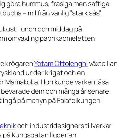
mig göra hummus, frasiga men saftiga
cha – mil från vanlig ”stark sås”.
frukost, lunch och middag på
 som omväxling paprikaomeletten
ske krögaren
Yotam Ottolenghi
växte Ilan
tyskland under kriget och en
or Mamakoka. Hon kunde varken läsa
em, bevarade dem och många år senare
t ingå på menyn på Falafelkungen i
teknik
och industridesigners tillverkar
na på Kungsgatan ligger en