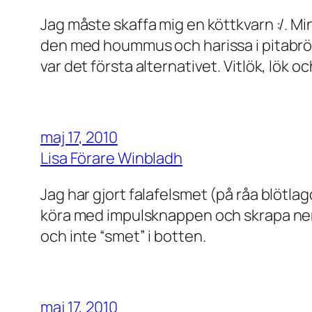
Jag måste skaffa mig en köttkvarn :/. Min
den med hoummus och harissa i pitabröd,
var det första alternativet. Vitlök, lök o
maj 17, 2010
Lisa Förare Winbladh
Jag har gjort falafelsmet (på råa blötlagd
köra med impulsknappen och skrapa ner o
och inte “smet” i botten.
maj 17, 2010