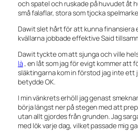
och spatel och ruskade på huvudet åt hu
små falaflar, stora som tjocka spelmarker
Dawit slet hårt för att kunna finansier
kvällarna jobbade effektive Said tillsa
Dawit tyckte om att sjunga och ville he
là
, en låt som jag för evigt kommer att
släktingarna kom in förstod jag inte ett 
betydde OK.
I min vänkrets erhöll jag genast smekn
börja längst ner på stegen med att prep
utan allt gjordes från grunden. Jag sa
med lök varje dag, vilket passade mig gan