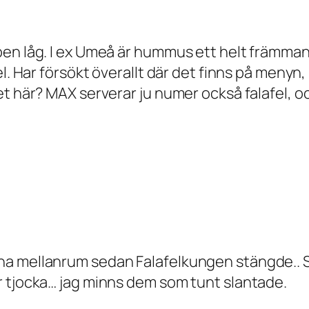
pen låg. I ex Umeå är hummus ett helt främma
el. Har försökt överallt där det finns på menyn
t här? MAX serverar ju numer också falafel, och
a mellanrum sedan Falafelkungen stängde.. Så
r tjocka… jag minns dem som tunt slantade.