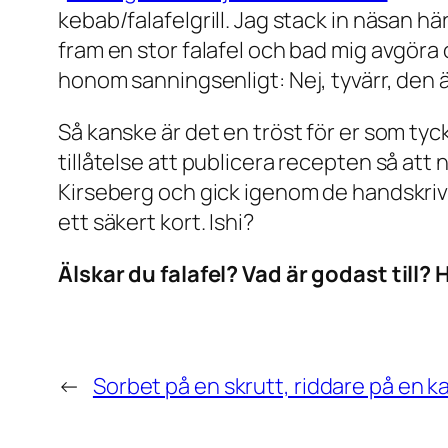
kebab/falafelgrill. Jag stack in näsan h
fram en stor falafel och bad mig avgöra
honom sanningsenligt: Nej, tyvärr, den ä
Så kanske är det en tröst för er som ty
tillåtelse att publicera recepten så att
Kirseberg och gick igenom de handskrivna
ett säkert kort. Ishi?
Älskar du falafel? Vad är godast till? H
←
Sorbet på en skrutt, riddare på en k