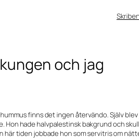
Skribe
lkungen och jag
 hummus finns det ingen återvändo. Själv blev j
. Hon hade halvpalestinsk bakgrund och skul
n här tiden jobbade hon som servitris om nätt