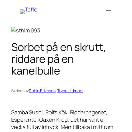
Hoppa
till
innehåll
Sorbet på en skrutt,
riddare på en
kanelbulle
Skrivet av
Robin Eriksson
i
Tryne till knorr
Samba Sushi, Rolfs Kök, Riddarbageriet,
Esperanto, Oaxen Krog, det har varit en
vecka full av intryck. Men tillbaka i mitt rum