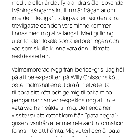
med tre eller är det fyra andra själar sovande
i våningsängarna intill min är frågan är om
inte den ”lediga” tisdagkvällen var den allra
trevligaste och den vars minne kommer
finnas med mig allra längst. Med grillning
utanför den lokala somalierföreningen och
vad som skulle kunna vara den ultimata
restdesserten.
Välmarmorerad rygg från Iberico-gris. Jag höll
på att be expediten på Willy Ohlssons kött i
östermalmshallen att dra åt helvete, ta
tillbaka sitt kött och ge mig tillbaka mina
pengar när han var respeklös nog att inte
veta vad han sålde till mig. Det enda han
visste var att köttet kom från ”pata negra”-
grisen, varifrån eller mer relevant information
fanns inte att hämta. Mig veterligen är pata