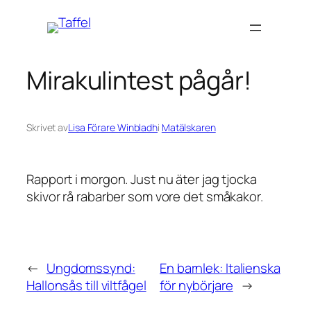
Hoppa
till
innehåll
Mirakulintest pågår!
Skrivet av
Lisa Förare Winbladh
i
Matälskaren
Rapport i morgon. Just nu äter jag tjocka
skivor rå rabarber som vore det småkakor.
←
Ungdomssynd:
En barnlek: Italienska
Hallonsås till viltfågel
för nybörjare
→