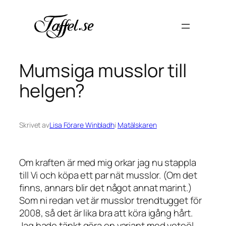
Hoppa
till
innehåll
Mumsiga musslor till
helgen?
Skrivet av
Lisa Förare Winbladh
i
Matälskaren
Om kraften är med mig orkar jag nu stappla
till Vi och köpa ett par nät musslor. (Om det
finns, annars blir det något annat marint.)
Som ni redan vet är musslor trendtugget för
2008, så det är lika bra att köra igång hårt.
Jag hade tänkt göra en variant med veteöl