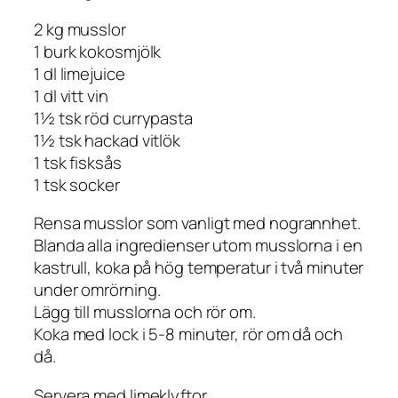
2 kg musslor
1 burk kokosmjölk
1 dl limejuice
1 dl vitt vin
1½ tsk röd currypasta
1½ tsk hackad vitlök
1 tsk fisksås
1 tsk socker
Rensa musslor som vanligt med nogrannhet.
Blanda alla ingredienser utom musslorna i en
kastrull, koka på hög temperatur i två minuter
under omrörning.
Lägg till musslorna och rör om.
Koka med lock i 5-8 minuter, rör om då och
då.
Servera med limeklyftor.