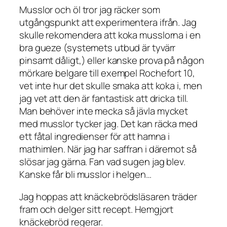
Musslor och öl tror jag räcker som
utgångspunkt att experimentera ifrån. Jag
skulle rekomendera att koka musslorna i en
bra gueze (systemets utbud är tyvärr
pinsamt dåligt,) eller kanske prova på någon
mörkare belgare till exempel Rochefort 10,
vet inte hur det skulle smaka att koka i, men
jag vet att den är fantastisk att dricka till.
Man behöver inte mecka så jävla mycket
med musslor tycker jag. Det kan räcka med
ett fåtal ingredienser för att hamna i
mathimlen. När jag har saffran i däremot så
slösar jag gärna. Fan vad sugen jag blev.
Kanske får bli musslor i helgen…
Jag hoppas att knäckebrödsläsaren träder
fram och delger sitt recept. Hemgjort
knäckebröd regerar.