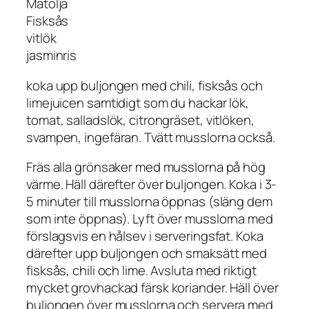
Matolja
Fisksås
vitlök
jasminris
koka upp buljongen med chili, fisksås och
limejuicen samtidigt som du hackar lök,
tomat, salladslök, citrongräset, vitlöken,
svampen, ingefäran. Tvätt musslorna också.
Fräs alla grönsaker med musslorna på hög
värme. Häll därefter över buljongen. Koka i 3-
5 minuter till musslorna öppnas (släng dem
som inte öppnas). Lyft över musslorna med
förslagsvis en hålsev i serveringsfat. Koka
därefter upp buljongen och smaksätt med
fisksås, chili och lime. Avsluta med riktigt
mycket grovhackad färsk koriander. Häll över
buljongen över musslorna och servera med