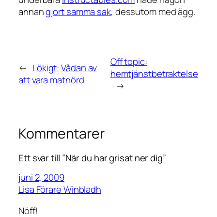
annan
gjort samma sak
, dessutom med ägg.
Off topic:
←
Lökigt: Vådan av
hemtjänstbetraktelse
att vara matnörd
→
Kommentarer
Ett svar till ”När du har grisat ner dig”
juni 2, 2009
Lisa Förare Winbladh
Nöff!