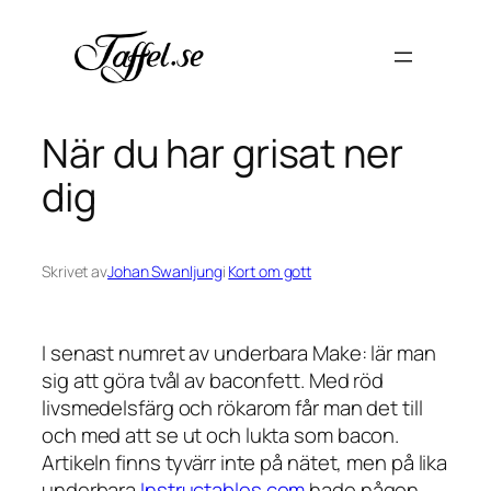
Hoppa
till
innehåll
När du har grisat ner
dig
Skrivet av
Johan Swanljung
i
Kort om gott
I senast numret av underbara Make: lär man
sig att göra tvål av baconfett. Med röd
livsmedelsfärg och rökarom får man det till
och med att se ut och lukta som bacon.
Artikeln finns tyvärr inte på nätet, men på lika
underbara
Instructables.com
hade någon