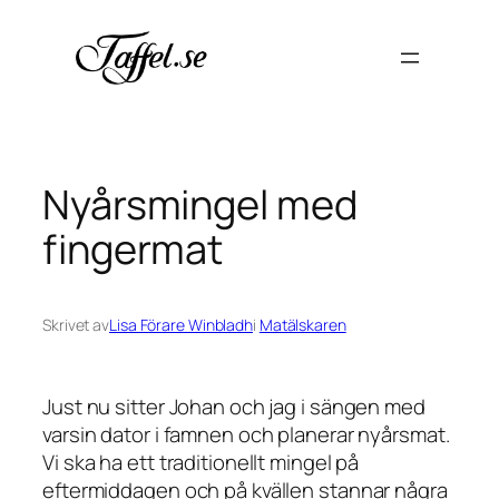
Hoppa
till
innehåll
Nyårsmingel med
fingermat
Skrivet av
Lisa Förare Winbladh
i
Matälskaren
Just nu sitter Johan och jag i sängen med
varsin dator i famnen och planerar nyårsmat.
Vi ska ha ett traditionellt mingel på
eftermiddagen och på kvällen stannar några