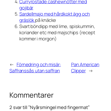
Curryrostade cashewnötter med
gojibär
Sardellmajo med hårdkokt ägg och
gräslök
på knäcke
Svart böndipp med lime, spiskummin,
koriander etc med majschips (recept
kommer i morgon)
←
Förnedring och misär:
Pan American
Saffranssås utan saffran
Clipper
→
Kommentarer
2 svar till ”Nyårsmingel med fingermat”