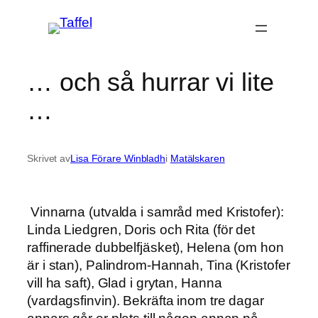
Hoppa
till
innehåll
… och så hurrar vi lite
…
Skrivet av
Lisa Förare Winbladh
i
Matälskaren
Vinnarna (utvalda i samråd med Kristofer):
Linda Liedgren, Doris och Rita (för det
raffinerade dubbelfjäsket), Helena (om hon
är i stan), Palindrom-Hannah, Tina (Kristofer
vill ha saft), Glad i grytan, Hanna
(vardagsfinvin). Bekräfta inom tre dagar