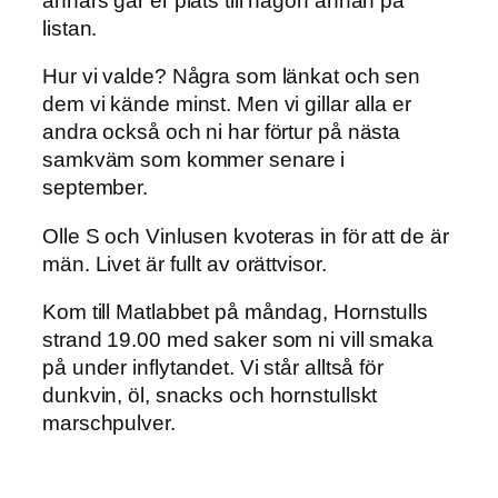
annars går er plats till någon annan på
listan.
Hur vi valde? Några som länkat och sen
dem vi kände minst. Men vi gillar alla er
andra också och ni har förtur på nästa
samkväm som kommer senare i
september.
Olle S och Vinlusen kvoteras in för att de är
män. Livet är fullt av orättvisor.
Kom till Matlabbet på måndag, Hornstulls
strand 19.00 med saker som ni vill smaka
på under inflytandet. Vi står alltså för
dunkvin, öl, snacks och hornstullskt
marschpulver.