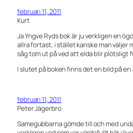
februari 11, 2011
Kurt
Ja Yngve Ryds bok är ju verkligen en ög
allra fortast, i stället kanske man välj
såg tom ut på ved att elda blir plötsligt
I slutet på boken finns det en bild på en
februari 11, 2011
Peter Jägerbro
Samegubbarna gömde till och med undan mu
verkligen vad som var värdefullt här i livet