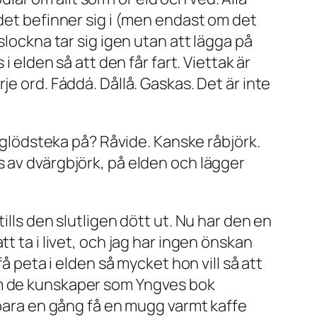
 det befinner sig i (men endast om det
slockna tar sig igen utan att lägga på
s i elden så att den får fart.
Viettak
är
rje ord.
Fáddá
.
Dållå
.
Gaskas
. Det är inte
t glödsteka på? Råvide. Kanske råbjörk.
ris av dvärgbjörk, på elden och lägger
ills den slutligen dött ut. Nu har den en
t ta i livet, och jag har ingen önskan
å peta i elden så mycket hon vill så att
om de kunskaper som Yngves bok
 bara en gång få en mugg varmt kaffe