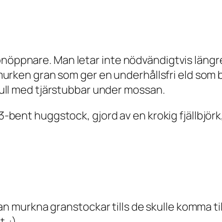
onöppnare. Man letar inte nödvändigtvis längr
er murken gran som ger en underhållsfri eld s
 full med tjärstubbar under mossan.
 3-bent huggstock, gjord av en krokig fjällbjörk
rkna granstockar tills de skulle komma tillbak
. :)