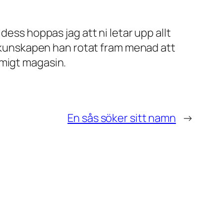
dess hoppas jag att ni letar upp allt
är kunskapen han rotat fram menad att
mmigt magasin.
En sås söker sitt namn
→