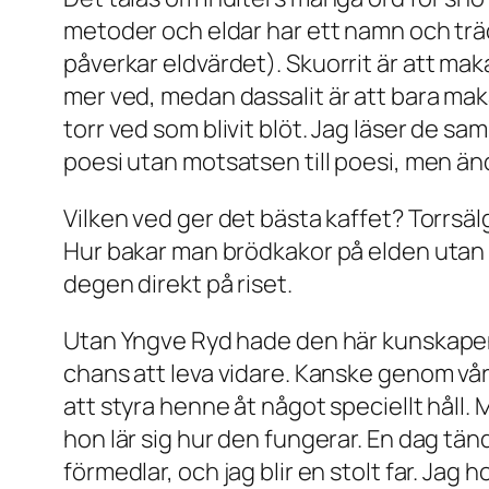
metoder och eldar har ett namn och träd
påverkar eldvärdet).
Skuorrit
är att maka
mer ved, medan
dassalit
är att bara mak
torr ved som blivit blöt. Jag läser de 
poesi utan motsatsen till poesi, men än
Vilken ved ger det bästa kaffet? Torrsäl
Hur bakar man brödkakor på elden utan
degen direkt på riset.
Utan Yngve Ryd hade den här kunskapen ba
chans att leva vidare. Kanske genom vår 
att styra henne åt något speciellt håll. 
hon lär sig hur den fungerar. En dag t
förmedlar, och jag blir en stolt far. Ja