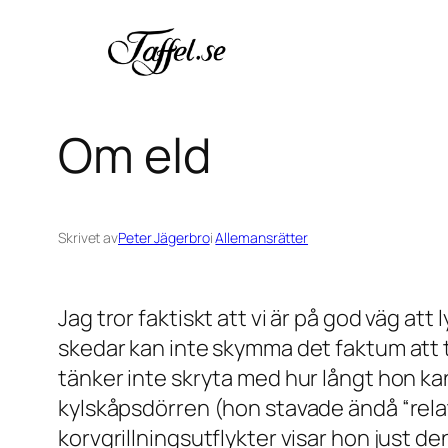
Hoppa
till
innehåll
Om eld
Skrivet av
Peter Jägerbro
i
Allemansrätter
Jag tror faktiskt att vi är på god väg a
skedar kan inte skymma det faktum att t
tänker inte skryta med hur långt hon k
kylskåpsdörren (hon stavade ändå “relat
korvgrillningsutflykter visar hon just d