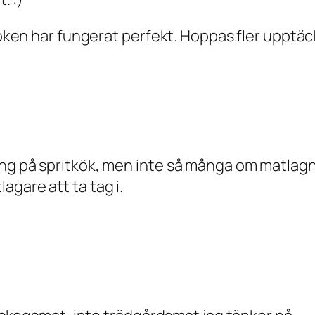
boken har fungerat perfekt. Hoppas fler upptäck
ing på spritkök, men inte så många om matlag
gare att ta tag i.