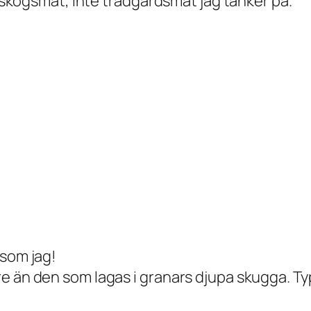
är skogsmat, inte trädgårdsmat jag tänker på.
 som jag!
e än den som lagas i granars djupa skugga. Ty