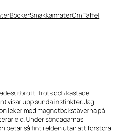
nter
Böcker
Smakkamrater
Om Taffel
 Vredesutbrott, trots och kastade
) visar upp sunda instinkter. Jag
r hon leker med magnetbokstäverna på
anterar eld. Under söndagarnas
 petar så fint i elden utan att förstöra