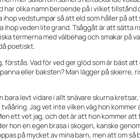
 har olika namn beroende på i vilket tillstånd
 ihop vedstumpar så att eld som håller på att 
a ihop veden lite grand.
Tsåggåt
är att sätta ri
samiska termerna med välbehag och smakar på va
då poetiskt.
g, förstås. Vad för ved ger glöd som är bäst at
 panna eller baksten? Man lägger på
skierre
, 
ra levt vidare i allt snävare skurna kretsar, t
tvååring. Jag vet inte vilken väg hon kommer at
Men ett vet jag, och det är att hon kommer att f
änder hon en egen brasa i skogen, kanske gen
g hoppas på mycket av mina barn, men att om så