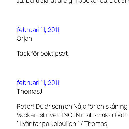
Ja, borträknat alla grillböcker då. Det 
februari 11, 2011
Örjan
Tack för boktipset.
februari 11, 2011
ThomasJ
Peter! Du är som en Nåjd för en skåning
Vackert skrivet! INGEN mat smakar bättr
” I väntar på kolbullen ” / Thomasj