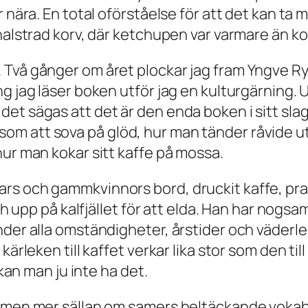
 nära. En total oförståelse för att det kan ta 
thalstrad korv, där ketchupen var varmare än k
Två gånger om året plockar jag fram Yngve Ryd
g jag läser boken utför jag en kulturgärning. 
et sägas att det är den enda boken i sitt sla
m att sova på glöd, hur man tänder råvide ut
hur man kokar sitt kaffe på mossa.
s och gammkvinnors bord, druckit kaffe, pratat
ch upp på kalfjället för att elda. Han har nogsa
er alla omständigheter, årstider och väderlekar
ärleken till kaffet verkar lika stor som den til
 kan man ju inte ha det.
 men mer sällan om samers heltäckande vokabul