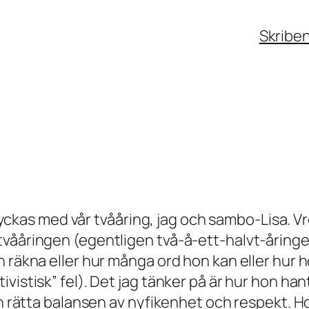
Skribe
tt lyckas med vår tvååring, jag och sambo-Lisa.
vååringen (egentligen två-å-ett-halvt-åringen
an räkna eller hur många ord hon kan eller hu
ivistisk” fel). Det jag tänker på är hur hon h
en rätta balansen av nyfikenhet och respekt. Hon