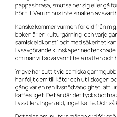
pappas brasa, smutsa ner sig eller gå för
hör till. Vem minns inte smaken av svar
Kanske kommer vurmen för eld från mig. 
boken är en kulturgärning, och varje gån
samisk eldkonst” och med säkerhet kan d
livsavgörande kunskaper nedtecknade so
om man vill sova varmt hela natten och 
Yngve har suttit vid samiska gammgubbar
har följt dem till kåtor och ut i skogen o
gång var en ren livsnödvändighet: att und
kaffesuget. Det är där det tycks bottna: k
livsstilen. Ingen eld, inget kaffe. Och så
Det talas om inuiters många ord för snö