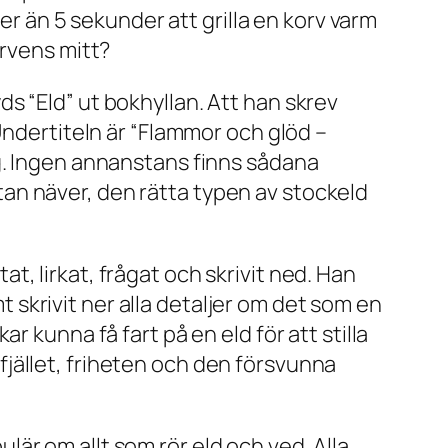
mer än 5 sekunder att grilla en korv varm
orvens mitt?
s “Eld” ut bokhyllan. Att han skrev
Undertiteln är “Flammor och glöd –
g. Ingen annanstans finns sådana
an näver, den rätta typen av stockeld
, lirkat, frågat och skrivit ned. Han
mt skrivit ner alla detaljer om det som en
 kunna få fart på en eld för att stilla
l fjället, friheten och den försvunna
är om allt som rör eld och ved. Alla