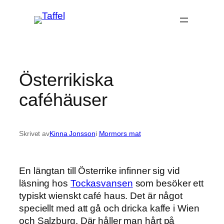
Hoppa
till
innehåll
Österrikiska
caféhäuser
Skrivet av
Kinna Jonsson
i
Mormors mat
En längtan till Österrike infinner sig vid
läsning hos
Tockasvansen
som besöker ett
typiskt wienskt café haus. Det är något
speciellt med att gå och dricka kaffe i Wien
och Salzburg. Där håller man hårt på