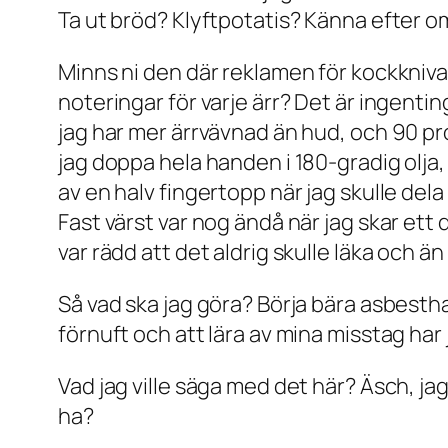
Ta ut bröd? Klyftpotatis? Känna efter o
Minns ni den där reklamen för kockkniva
noteringar för varje ärr? Det är ingenti
jag har mer ärrvävnad än hud, och 90 pr
jag doppa hela handen i 180-gradig olja,
av en halv fingertopp när jag skulle del
Fast värst var nog ändå när jag skar ett
var rädd att det aldrig skulle läka och än
Så vad ska jag göra? Börja bära asbesth
förnuft och att lära av mina misstag har
Vad jag ville säga med det här? Äsch, jag 
ha?