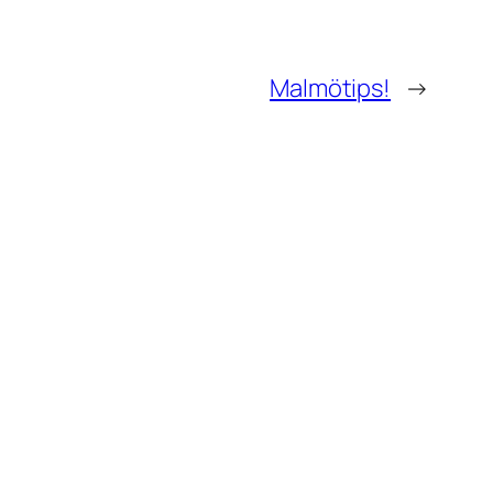
Malmötips!
→