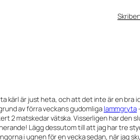
Skribe
a kärl är just heta, och att det inte är en bra i
å grund av förra veckans gudomliga
lammgryta
–
t 2 matskedar vätska. Visserligen har den slu
nerande! Lägg dessutom till att jag har tre st
gorna i ugnen för en vecka sedan, när jag skul