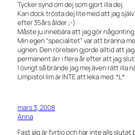
Tycker synd om dej som gjort illa dej.
Kan dock trösta dej lite med att jag själ
efter 35års ålder ;-)
Måste ju innebära att jag gör någonting
Min egen “specialitet” var att bränna mej
ugnen. Den rörelsen gjorde alltid att j
permanent ärr i flera år efter att jag slu
I övrigt så brände jag mej även rätt illa
Limpistol lim är INTE att leka med. *L*
mars 3, 2008
Anna
Fast jag är fyrtio och har inte alls sluta