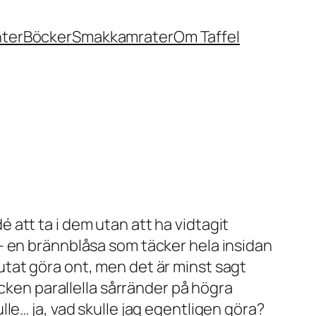
nter
Böcker
Smakkamrater
Om Taffel
dé att ta i dem utan att ha vidtagit
 en brännblåsa som täcker hela insidan
tat göra ont, men det är minst sagt
ycken parallella sårränder på högra
le… ja, vad skulle jag egentligen göra?