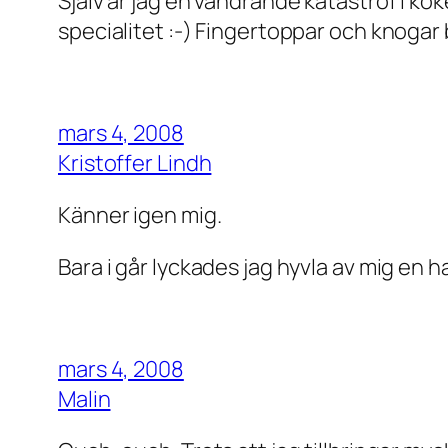
Själv är jag en vandrande katastrof i köke
specialitet :-) Fingertoppar och knogar bl
mars 4, 2008
Kristoffer Lindh
Känner igen mig.
Bara i går lyckades jag hyvla av mig en 
mars 4, 2008
Malin