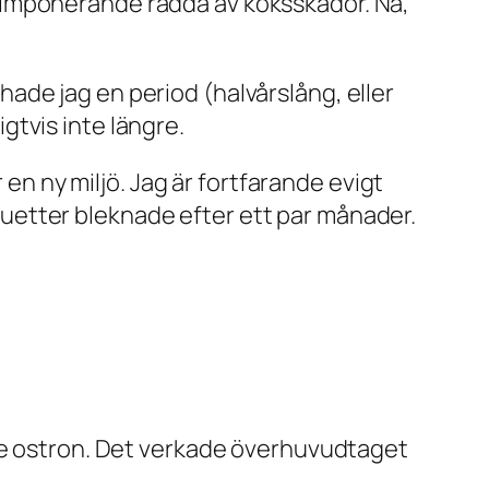
din imponerande radda av köksskador. Nå,
n hade jag en period (halvårslång, eller
ligtvis inte längre.
 en ny miljö. Jag är fortfarande evigt
uetter bleknade efter ett par månader.
ade ostron. Det verkade överhuvudtaget