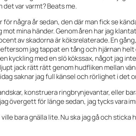
m det var varmt? Beats me.
r för några år sedan, den där man fick se känd
ng mot mina händer. Genom åren har jag klantat
ocent av skadorna är köksrelaterade. En gång
 eftersom jag tappat en tång och hjärnan helt 
a en kyckling med en slö kökssax, något jag in
 djupt jack rätt rätt genom hudfliken mellan 
 idag saknar jag full känsel och rörlighet i det
andskar, konstruera ringbrynjevantar, eller b
 jag övergett för länge sedan, jag tycks vara 
ville bara gnälla lite. Nu ska jag gå och sticka 