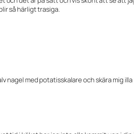
t och det är på sätt och vis skönt att se att ja
ir så härligt trasiga.
halv nagel med potatisskalare och skära mig i