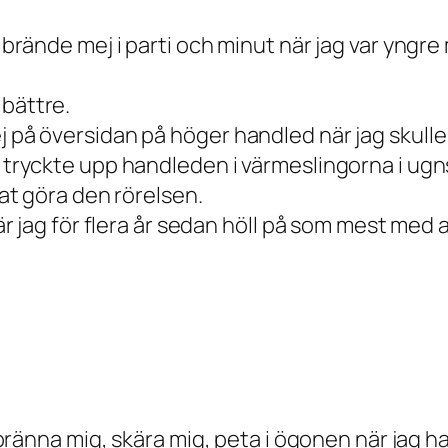
v brände mej i parti och minut när jag var yngre
 bättre.
 på översidan på höger handled när jag skulle st
ag tryckte upp handleden i värmeslingorna i ug
tat göra den rörelsen.
 när jag för flera år sedan höll på som mest me
t bränna mig, skära mig, peta i ögonen när jag ha