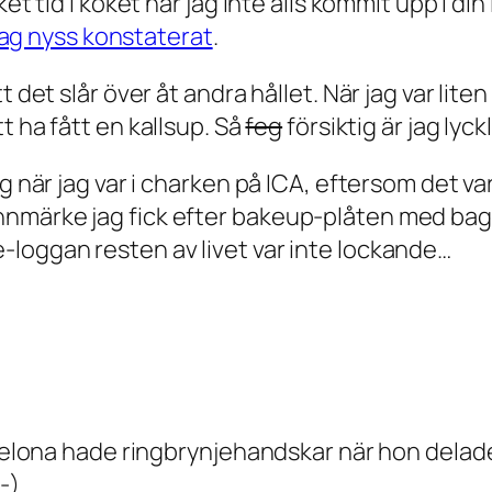
ket tid i köket har jag inte alls kommit upp i 
jag nyss konstaterat
.
 det slår över åt andra hållet. När jag var lite
tt ha fått
en
kallsup. Så
feg
försiktig är jag lyck
g när jag var i charken på ICA, eftersom det var
nmärke jag fick efter bakeup-plåten med bag
-loggan resten av livet var inte lockande…
Barcelona hade ringbrynjehandskar när hon del
-)