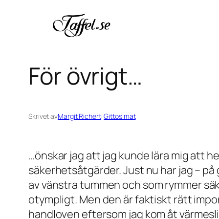
Hoppa
till
innehåll
För övrigt…
Skrivet av
Margit Richert
i
Gittos mat
…önskar jag att jag kunde lära mig att het
säkerhetsåtgärder. Just nu har jag – p
av vänstra tummen och som rymmer säker
otympligt. Men den är faktiskt rätt impo
handloven eftersom jag kom åt värmeslin