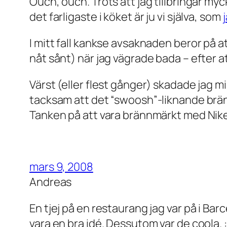
Ouch, ouch. Trots att jag tillbringar myc
det farligaste i köket är ju vi själva, som
I mitt fall kankse avsaknaden beror på att
nåt sånt) när jag vägrade bada – efter a
Värst (eller flest gånger) skadade jag mi
tacksam att det “swoosh”-liknande brän
Tanken på att vara brännmärkt med Nike
mars 9, 2008
Andreas
En tjej på en restaurang jag var på i 
vara en bra idé. Dessutom var de coola. :