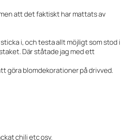
 men att det faktiskt har mattats av
icka i, och testa allt möjligt som stod i
nstaket. Där ståtade jag med ett
d att göra blomdekorationer på drivved.
ckat chili etc osv.