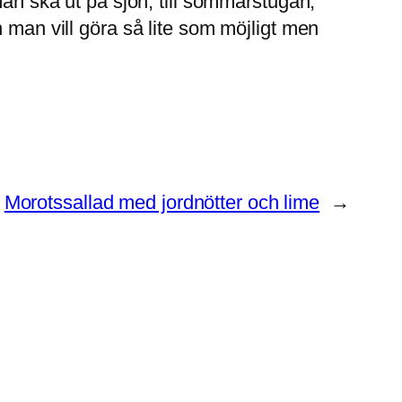
man ska ut på sjön, till sommarstugan,
 man vill göra så lite som möjligt men
Morotssallad med jordnötter och lime
→