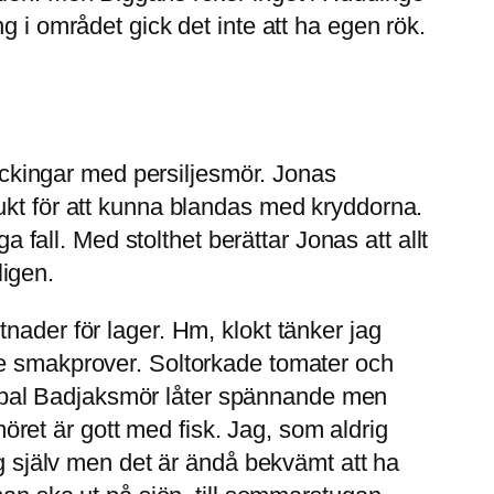
g i området gick det inte att ha egen rök.
packingar med persiljesmör. Jonas
ukt för att kunna blandas med kryddorna.
a fall. Med stolthet berättar Jonas att allt
igen.
nader för lager. Hm, klokt tänker jag
se smakprover. Soltorkade tomater och
mbal Badjaksmör låter spännande men
smöret är gott med fisk. Jag, som aldrig
ag själv men det är ändå bekvämt att ha