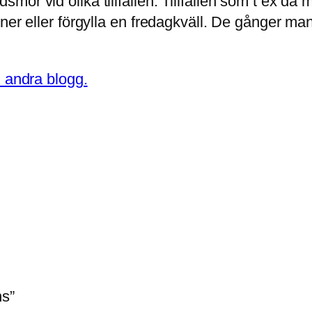
ör vid olika tillfällen. Tillfällen som t ex då 
ner eller förgylla en fredagkväll. De gånger man
n andra blogg.
ns”