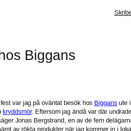
Skrib
 hos Biggans
n fest var jag på oväntat besök hos
Biggans
ute 
ch
kryddsmör
. Eftersom jag ändå var där undrade
äger Jonas Bergstrand, en av de fem delägarna
ämt av rökta produkter när jag kommer in i lok