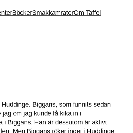
enter
Böcker
Smakkamrater
Om Taffel
i Huddinge. Biggans, som funnits sedan
 jag om jag kunde få kika in i
 i Biggans. Han är dessutom är aktivt
alen. Men Biggans röker inget i Huddinge