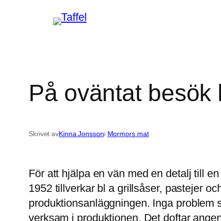
Hoppa
till
innehåll
På oväntat besök
Skrivet av
Kinna Jonsson
i
Mormors mat
För att hjälpa en vän med en detalj till e
1952 tillverkar bl a grillsåser, pastejer o
produktionsanläggningen. Inga problem s
verksam i produktionen. Det doftar angen