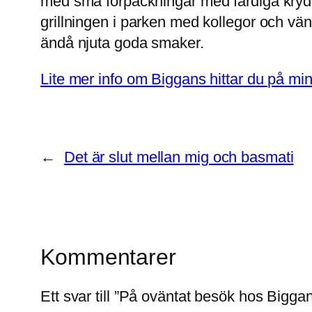
med små förpackningar med färdiga kryddsm
grillningen i parken med kollegor och vän
ändå njuta goda smaker.
Lite mer info om Biggans hittar du på mi
←
Det är slut mellan mig och basmati
Kommentarer
Ett svar till ”På oväntat besök hos Bigga