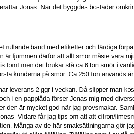
 berättar Jonas. När det byggdes bostäder omkrin
litet rullande band med etiketter och färdiga för
n är ljummen därför att allt smör måste vara mj
vis tomt men det brukar stå ca 6 ton smör i vanlig
örsta kunderna på smör. Ca 250 ton används årl
ar leverans 2 ggr i veckan. Då slipper man kost
k och i en papplåda förser Jonas mig med diver
ker den är mycket god när jag provsmakar. Sa
Jonas. Vidare får jag tips om att att citron/lime
piration. Många av de här smaksättningarna gör j