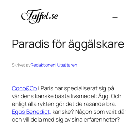
Hoppa
till
innehåll
Paradis för äggälskare
Skrivet av
Redaktionen
i
Uteätaren
Coco&Co
i Paris har specialiserat sig på
världens kanske bästa livsmedel: Ägg. Och
enligt alla rykten gör det de rasande bra.
Eggs Benedict,
kanske? Någon som varit där
och vill dela med sig av sina erfarenheter?