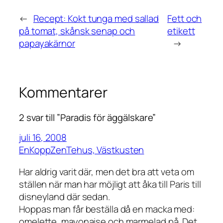
←
Recept: Kokt tunga med sallad
Fett och
på tomat, skånsk senap och
etikett
papayakärnor
→
Kommentarer
2 svar till ”Paradis för äggälskare”
juli 16, 2008
EnKoppZenTehus, Västkusten
Har aldrig varit där, men det bra att veta om
ställen när man har möjligt att åka till Paris till
disneyland där sedan.
Hoppas man får beställa då en macka med:
omelette, mayonaise och marmelad på. Det