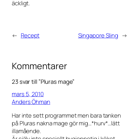
äckligt.
←
Recept
Singapore Sling
→
Kommentarer
23 svar till ”Pluras mage”
mars 5, 2010
Anders Öhman
Har inte sett programmet men bara tanken
på Pluras nakna mage gör mig…*hurv*…lätt
illamående.
Är själv inte speciellt hygienpetig i köket,