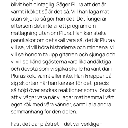
blivit helt ointaglig. Säger Plura att det är
varmt i köket så är det så. Vill han laga mat
utan skjorta så gör han det. Det fungerar
eftersom det inte är ett program om
matlagning utan om Plura. Han kan steka
pannkakor om det skall vara så, det är Plura vi
vill se, vi vill höra historierna och minnena, vi
vill se honom ta upp gitarren och sjunga och
vi vill se kändisgästerna vara lika andäktiga
och devota som vi själva skulle ha varit där i
Pluras kök, varmt eller inte. Han knäpper på
sig skjortan när han känner för det, precis
så höjd över andras reaktioner som vi önskar
att vi vågar vara när vi lagar mat hemma i vårt
eget kök med våra vänner, samt i alla andra
sammanhang för den delen.
Fast det där plåstret – det var verkligen