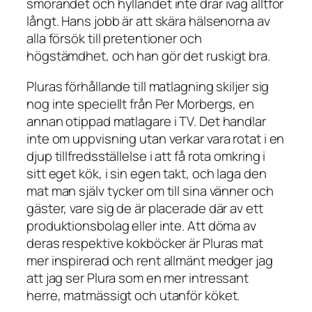
smörandet och hyllandet inte drar iväg alltför
långt. Hans jobb är att skära hälsenorna av
alla försök till pretentioner och
högstämdhet, och han gör det ruskigt bra.
Pluras förhållande till matlagning skiljer sig
nog inte speciellt från Per Morbergs, en
annan otippad matlagare i TV. Det handlar
inte om uppvisning utan verkar vara rotat i en
djup tillfredsställelse i att få rota omkring i
sitt eget kök, i sin egen takt, och laga den
mat man själv tycker om till sina vänner och
gäster, vare sig de är placerade där av ett
produktionsbolag eller inte. Att döma av
deras respektive kokböcker är Pluras mat
mer inspirerad och rent allmänt medger jag
att jag ser Plura som en mer intressant
herre, matmässigt och utanför köket.