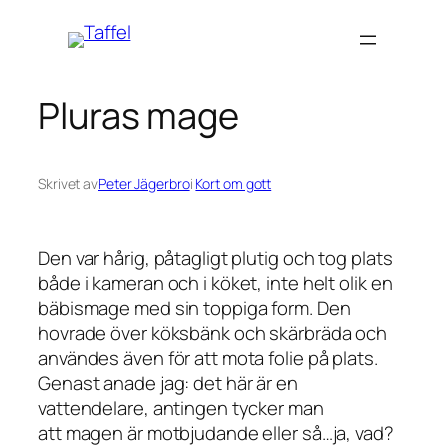
Hoppa
till
innehåll
Pluras mage
Skrivet av
Peter Jägerbro
i
Kort om gott
Den var hårig, påtagligt plutig och tog plats
både i kameran och i köket, inte helt olik en
bäbismage med sin toppiga form. Den
hovrade över köksbänk och skärbräda och
användes även för att mota folie på plats.
Genast anade jag: det här är en
vattendelare, antingen tycker man
att magen är motbjudande eller så…ja, vad?