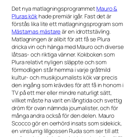
Det nya matlagningsprogrammet
Mauro &
Pluras kök
hade premiär igår. Fast det är
förstås lika lite ett matlagningsprogram som
Mästarnas mästare
är en idrottstävling.
Matlagningen är alibit för att få se Plura
dricka vin och hänga med Mauro och diverse
låtsas- och riktiga vänner. Kokboken som
Plura relativt nyligen släppte och som
förmodligen står hemma i varje gråtmild
kultur- och musikjournalists kök var precis
den ingång som krävdes för att få in honom i
TV på ett mer eller mindre naturligt sätt,
villket måste ha varit en långtida och svettig
dröm för ovan nämnda journalister, och för
många andra också för den delen. Mauro
Scocco gör en oerhörd insats som sidekick,
en vinslurrig lillgossen Ruda som ser till att