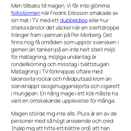
Men tillbaks till magen. Vi får inte glömma
folkstormen
när Fredrik Eriksson smakade av
sin mat i TV med ett
dubbeldipp
eller hur
starka känslor det väcker när en svettdroppe
tränger fram i pannan på Per Morberg. Det
finns nog få områden som upprör svensken i
gemen än tanken på en inte helt steril miljö
för matlagning, möjliga undantag är
rondellkörning och misstag i tvättstugan.
Matlagning i TV förknippas oftare med
lakansvita rockar och hårdputsad krom än
slarvknäppt skogshuggarskjorta och cigarett
i mungipan. En hårig mage i ett kök måste ha
varit en omskakande upplevelse för många.
Magen störde mig inte alls. Plura är en av de
personer med så högt anseende och cred
(hjälp mig att hitta ett bättre ord) att han