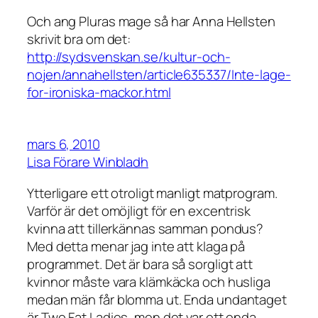
Och ang Pluras mage så har Anna Hellsten
skrivit bra om det:
http://sydsvenskan.se/kultur-och-
nojen/annahellsten/article635337/Inte-lage-
for-ironiska-mackor.html
mars 6, 2010
Lisa Förare Winbladh
Ytterligare ett otroligt manligt matprogram.
Varför är det omöjligt för en excentrisk
kvinna att tillerkännas samman pondus?
Med detta menar jag inte att klaga på
programmet. Det är bara så sorgligt att
kvinnor måste vara klämkäcka och husliga
medan män får blomma ut. Enda undantaget
är Two Fat Ladies, men det var ett enda