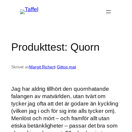
Hoppa
till
innehåll
Produkttest: Quorn
Skrivet av
Margit Richert
i
Gittos mat
Jag har aldrig tillhört den quornhatande
falangen av matvärlden, utan tvärt om
tycker jag ofta att det är godare än kyckling
(vilken jag i och för sig inte alls tycker om).
Menlöst och mört – och framför allt utan
etiska betänkligheter – passar det bra som