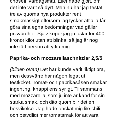
chosefri vardagsmat. Eller hade gjort, om
det inte varit så dyrt. Men nu har jag testat
tre av quorns nya produkter rent
smakmässigt eftersom jag tycker att alla får
göra sina egna bedömningar vad gäller
prisvärdhet. Själv köper jag ju ostar för 400
kronor kilot utan att blinka, så jag är nog
inte rätt person att yttra mig.
Paprika- och mozzarellaschnitzlar 2,5/5
(bilden ovan)
Det här kunde varit riktigt bra,
men dessvärre har någon fegat ut i
testköket. Tomat- och paprikasåsen smakar
ingenting, knappt ens syrligt. Tillsammans
med mozzarella, som ju inte är känd för sin
starka smak, och dito quorn blir det en
besvikelse. Jag hade önskat mig lite chili
och betydligt mer tomatsmak för att vara