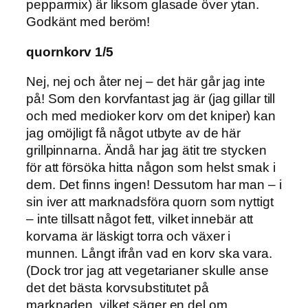
pepparmix) är liksom glasade över ytan.
Godkänt med beröm!
quornkorv 1/5
Nej, nej och åter nej – det här går jag inte
på! Som den korvfantast jag är (jag gillar till
och med medioker korv om det kniper) kan
jag omöjligt få något utbyte av de här
grillpinnarna. Ändå har jag ätit tre stycken
för att försöka hitta någon som helst smak i
dem. Det finns ingen! Dessutom har man – i
sin iver att marknadsföra quorn som nyttigt
– inte tillsatt något fett, vilket innebär att
korvarna är läskigt torra och växer i
munnen. Långt ifrån vad en korv ska vara.
(Dock tror jag att vegetarianer skulle anse
det det bästa korvsubstitutet på
marknaden, vilket säger en del om