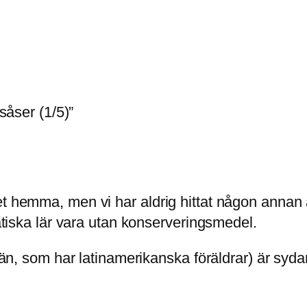
isåser (1/5)”
det hemma, men vi har aldrig hittat någon anna
iatiska lär vara utan konserveringsmedel.
kvän, som har latinamerikanska föräldrar) är syd