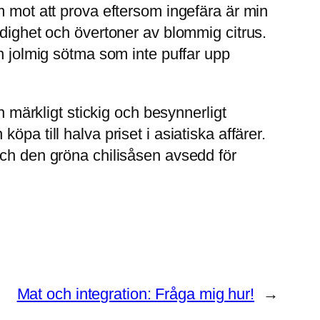
m mot att prova eftersom ingefära är min
ddighet och övertoner av blommig citrus.
en jolmig sötma som inte puffar upp
n märkligt stickig och besynnerligt
pa till halva priset i asiatiska affärer.
och den gröna chilisåsen avsedd för
Mat och integration: Fråga mig hur!
→