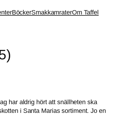
enter
Böcker
Smakkamrater
Om Taffel
5)
g har aldrig hört att snällheten ska
llskotten i Santa Marias sortiment. Jo en