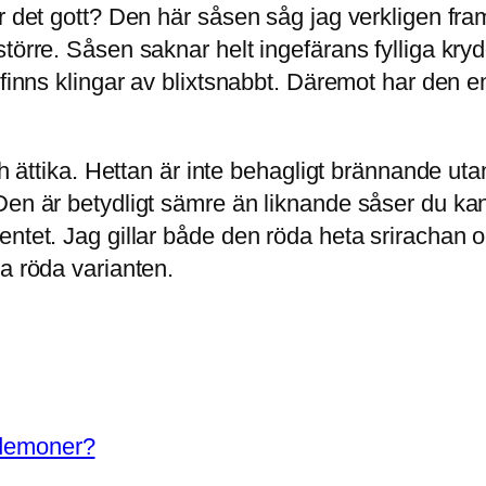
r det gott? Den här såsen såg jag verkligen fra
törre. Såsen saknar helt ingefärans fylliga kry
 finns klingar av blixtsnabbt. Däremot har den 
ch ättika. Hettan är inte behagligt brännande uta
n är betydligt sämre än liknande såser du kan kö
entet. Jag gillar både den röda heta srirachan 
a röda varianten.
 demoner?