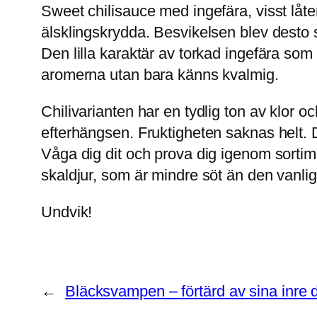
Sweet chilisauce med ingefära, visst låte
älsklingskrydda. Besvikelsen blev desto s
Den lilla karaktär av torkad ingefära som
aromerna utan bara känns kvalmig.
Chilivarianten har en tydlig ton av klor o
efterhängsen. Fruktigheten saknas helt. De
Våga dig dit och prova dig igenom sortim
skaldjur, som är mindre söt än den vanlig
Undvik!
←
Bläcksvampen – förtärd av sina inre