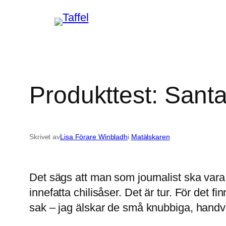
Hoppa
till
innehåll
Produkttest: Santa
Skrivet av
Lisa Förare Winbladh
i
Matälskaren
Det sägs att man som journalist ska vara 
innefatta chilisåser. Det är tur. För det f
sak – jag älskar de små knubbiga, handvä