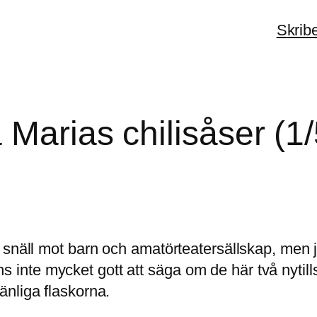
Skrib
 Marias chilisåser (1/
snäll mot barn och amatörteatersällskap, men ja
inns inte mycket gott att säga om de här två nyti
nliga flaskorna.