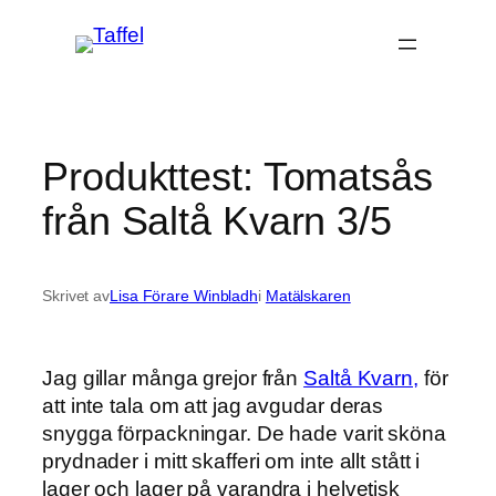
Hoppa
till
innehåll
Produkttest: Tomatsås
från Saltå Kvarn 3/5
Skrivet av
Lisa Förare Winbladh
i
Matälskaren
Jag gillar många grejor från
Saltå Kvarn,
för
att inte tala om att jag avgudar deras
snygga förpackningar. De hade varit sköna
prydnader i mitt skafferi om inte allt stått i
lager och lager på varandra i helvetisk