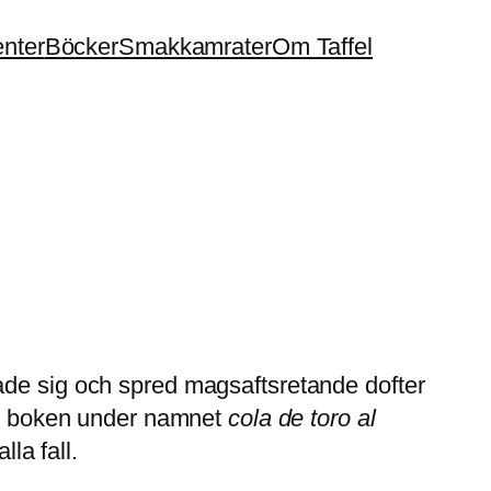
enter
Böcker
Smakkamrater
Om Taffel
ade sig och spred magsaftsretande dofter
s i boken under namnet
cola de toro al
la fall.