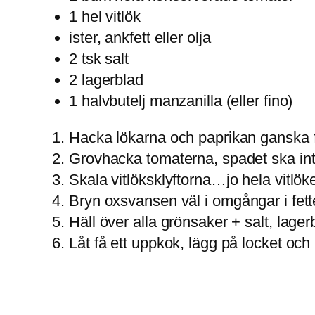
1 hel vitlök
ister, ankfett eller olja
2 tsk salt
2 lagerblad
1 halvbutelj manzanilla (eller fino)
Hacka lökarna och paprikan ganska f
Grovhacka tomaterna, spadet ska in
Skala vitlöksklyftorna…jo hela vitlö
Bryn oxsvansen
väl i omgångar i fett
Häll över alla grönsaker + salt, lage
Låt få ett uppkok, lägg på locket och