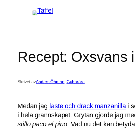
Hoppa
till
innehåll
Recept: Oxsvans i
Skrivet av
Anders Öhman
i
Gubbröra
Medan jag
läste och drack manzanilla
i s
i hela grannskapet. Grytan gjorde jag me
stillo paco el pino
. Vad nu det kan betyda. 