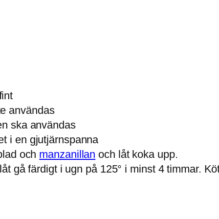
int
te användas
ken ska användas
et i
en gjutjärnspanna
rblad och
manzanillan
och låt koka upp.
 låt gå färdigt i ugn på 125° i minst 4 timmar. K