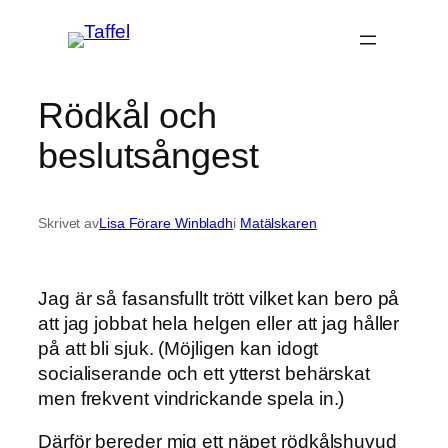
Hoppa
till
innehåll
Rödkål och
beslutsångest
Skrivet av
Lisa Förare Winbladh
i
Matälskaren
Jag är så fasansfullt trött vilket kan bero på
att jag jobbat hela helgen eller att jag håller
på att bli sjuk. (Möjligen kan idogt
socialiserande och ett ytterst behärskat
men frekvent vindrickande spela in.)
Därför bereder mig ett näpet rödkålshuvud