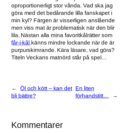
oproportionerligt stor vånda. Vad ska jag
göra med det bedårande lilla fanskapet i
min kyl? Färgen är visserligen anslående
men viss mat är problematisk när den blir
lila. Nästan alla mina favoritkålrätter som
får-i-kål
känns mindre lockande när de är
purpurskimrande. Kära läsare, vad göra?
Titeln Veckans matnörd står på spel…
←
Öl och kött – kan det
En liten
bli bättre?
förhandstitt…
→
Kommentarer