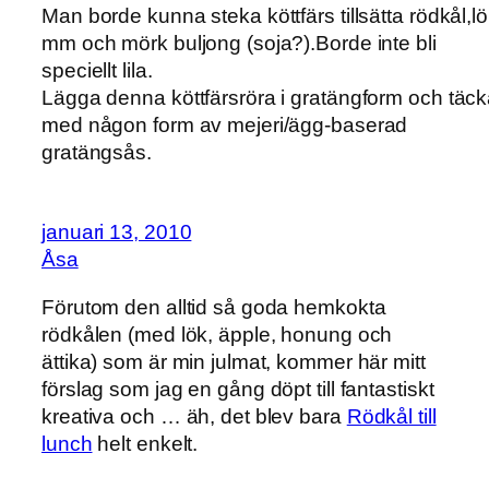
Man borde kunna steka köttfärs tillsätta rödkål,l
mm och mörk buljong (soja?).Borde inte bli
speciellt lila.
Lägga denna köttfärsröra i gratängform och täc
med någon form av mejeri/ägg-baserad
gratängsås.
januari 13, 2010
Åsa
Förutom den alltid så goda hemkokta
rödkålen (med lök, äpple, honung och
ättika) som är min julmat, kommer här mitt
förslag som jag en gång döpt till fantastiskt
kreativa och … äh, det blev bara
Rödkål till
lunch
helt enkelt.