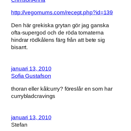
http://vegomums.com/recept.php?id=139
Den här grekiska grytan gör jag ganska
ofta-supergod och de röda tomaterna
hindrar rödkålens färg från att bete sig
bisarrt.
januari 13, 2010
Sofia Gustafson
thoran eller kålcurry? föreslår en som har
currybladcravings
januari 13, 2010
Stefan