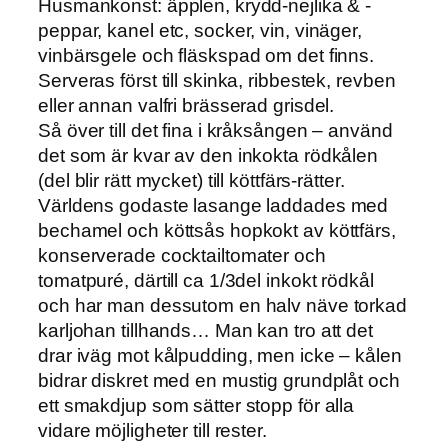
Husmankonst: äpplen, krydd-nejlika & -
peppar, kanel etc, socker, vin, vinäger,
vinbärsgele och fläskspad om det finns.
Serveras först till skinka, ribbestek, revben
eller annan valfri brässerad grisdel.
Så över till det fina i kråksången – använd
det som är kvar av den inkokta rödkålen
(del blir rätt mycket) till köttfärs-rätter.
Världens godaste lasange laddades med
bechamel och köttsås hopkokt av köttfärs,
konserverade cocktailtomater och
tomatpuré, därtill ca 1/3del inkokt rödkål
och har man dessutom en halv näve torkad
karljohan tillhands… Man kan tro att det
drar iväg mot kålpudding, men icke – kålen
bidrar diskret med en mustig grundplåt och
ett smakdjup som sätter stopp för alla
vidare möjligheter till rester.