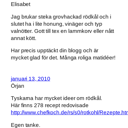
Elisabet
Jag brukar steka grovhackad rödkål och i
slutet ha i lite honung, vinäger och typ
valnötter. Gott till tex en lammkorv eller nått
annat kött.
Har precis upptäckt din blogg och är
mycket glad för det. Många roliga matidéer!
januari 13, 2010
Örjan
Tyskarna har mycket ideer om rödkål.
Här finns 278 recept redovisade
http://www.chefkoch.de/rs/s0/rotkohl/Rezepte.ht
Egen tanke.