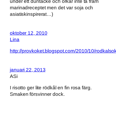
under ett duntäcke och orkar inte ta fram
marinadreceptet men det var soja och
asiatiskinspirerat…)
oktober 12, 2010
Lina
http://provkoket.blogspot.com/2010/10/rodkalso
januari 22, 2013
ASi
I risotto ger lite rödkål en fin rosa färg.
Smaken försvinner dock.