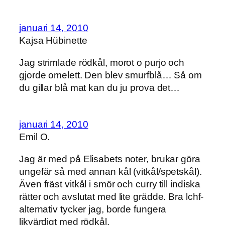
januari 14, 2010
Kajsa Hübinette
Jag strimlade rödkål, morot o purjo och
gjorde omelett. Den blev smurfblå… Så om
du gillar blå mat kan du ju prova det…
januari 14, 2010
Emil O.
Jag är med på Elisabets noter, brukar göra
ungefär så med annan kål (vitkål/spetskål).
Även fräst vitkål i smör och curry till indiska
rätter och avslutat med lite grädde. Bra lchf-
alternativ tycker jag, borde fungera
likvärdigt med rödkål.