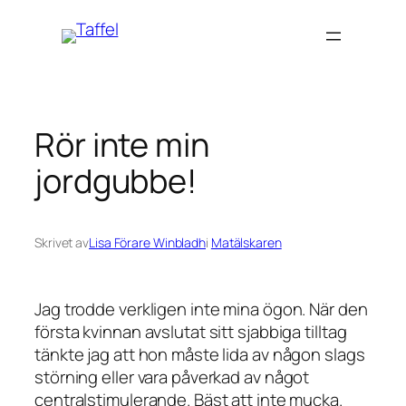
Hoppa
till
innehåll
Rör inte min
jordgubbe!
Skrivet av
Lisa Förare Winbladh
i
Matälskaren
Jag trodde verkligen inte mina ögon. När den
första kvinnan avslutat sitt sjabbiga tilltag
tänkte jag att hon måste lida av någon slags
störning eller vara påverkad av något
centralstimulerande. Bäst att inte mucka.