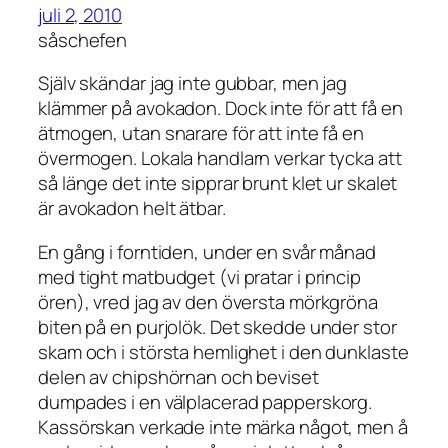
juli 2, 2010
såschefen
Själv skändar jag inte gubbar, men jag
klämmer på avokadon. Dock inte för att få en
ätmogen, utan snarare för att inte få en
övermogen. Lokala handlarn verkar tycka att
så länge det inte sipprar brunt klet ur skalet
är avokadon helt ätbar.
En gång i forntiden, under en svår månad
med tight matbudget (vi pratar i princip
ören), vred jag av den översta mörkgröna
biten på en purjolök. Det skedde under stor
skam och i största hemlighet i den dunklaste
delen av chipshörnan och beviset
dumpades i en välplacerad papperskorg.
Kassörskan verkade inte märka något, men å