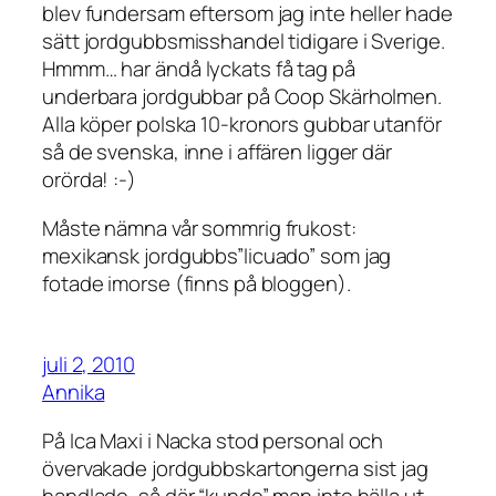
blev fundersam eftersom jag inte heller hade
sätt jordgubbsmisshandel tidigare i Sverige.
Hmmm… har ändå lyckats få tag på
underbara jordgubbar på Coop Skärholmen.
Alla köper polska 10-kronors gubbar utanför
så de svenska, inne i affären ligger där
orörda! :-)
Måste nämna vår sommrig frukost:
mexikansk jordgubbs”licuado” som jag
fotade imorse (finns på bloggen).
juli 2, 2010
Annika
På Ica Maxi i Nacka stod personal och
övervakade jordgubbskartongerna sist jag
handlade, så där “kunde” man inte hälla ut