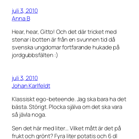
juli 3, 2010
Anna B
Hear, hear, Gitto! Och det där tricket med
stenar i botten är från en svunnen tid då
svenska ungdomar fortfarande hukade på
jordgubbsfälten :)
juli 3, 2010
Johan Karlfeldt
Klassiskt ego-beteende. Jag ska bara ha det
bästa. Störigt. Plocka själva om det ska vara
så jävla noga.
Sen det här med liter… Vilket mått är det på
frukt och grönt? Fyra liter potatis och 6 dl