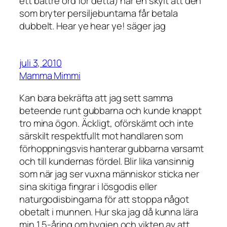
ett bättre ord för detta) har en skylt att den
som bryter persiljebuntarna får betala
dubbelt. Hear ye hear ye! säger jag
juli 3, 2010
Mamma Mimmi
Kan bara bekräfta att jag sett samma
beteende runt gubbarna och kunde knappt
tro mina ögon. Äckligt, oförskämt och inte
särskilt respektfullt mot handlaren som
förhoppningsvis hanterar gubbarna varsamt
och till kundernas fördel. Blir lika vansinnig
som när jag ser vuxna människor sticka ner
sina skitiga fingrar i lösgodis eller
naturgodisbingarna för att stoppa något
obetalt i munnen. Hur ska jag då kunna lära
min 1,5-åring om hygien och vikten av att