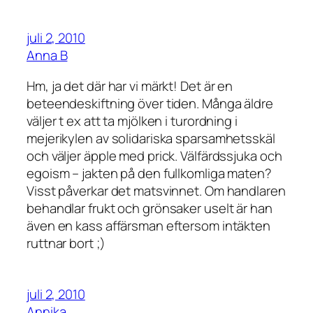
juli 2, 2010
Anna B
Hm, ja det där har vi märkt! Det är en
beteendeskiftning över tiden. Många äldre
väljer t ex att ta mjölken i turordning i
mejerikylen av solidariska sparsamhetsskäl
och väljer äpple med prick. Välfärdssjuka och
egoism – jakten på den fullkomliga maten?
Visst påverkar det matsvinnet. Om handlaren
behandlar frukt och grönsaker uselt är han
även en kass affärsman eftersom intäkten
ruttnar bort ;)
juli 2, 2010
Annika