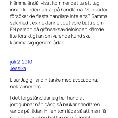
klämma ändå, visst kommer det ta ett tag
innan kunderna litar på handlarna. Men varför
försöker de flesta handlare inte ens? Samma
sak med t ex nektariner. det vore bättre om
EN person på grönsaksavdelningen klämde
lite försiktigt än om varenda kund ska
klämma sig igenom lådan.
juli 2, 2010
Jessika
Lisa: Jag gillar din tanke med avocadona,
nektariner etc.
I det torgstånd där jag har handlat
jordgubbar nån gång så brukar handlaren
vända på lådan in i en tom låda så att man får
se att de är okej i botten också. Inget