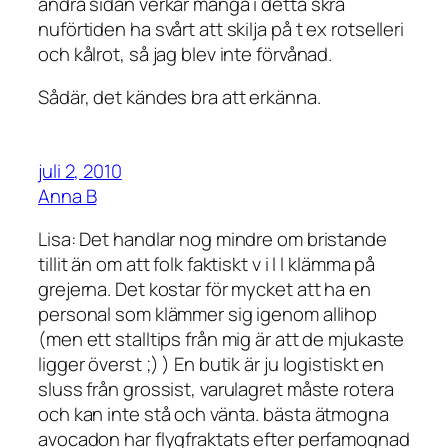
andra sidan verkar många i detta skrå
nuförtiden ha svårt att skilja på t ex rotselleri
och kålrot, så jag blev inte förvånad.
Sådär, det kändes bra att erkänna.
juli 2, 2010
Anna B
Lisa: Det handlar nog mindre om bristande
tillit än om att folk faktiskt v i l l klämma på
grejerna. Det kostar för mycket att ha en
personal som klämmer sig igenom allihop
(men ett stalltips från mig är att de mjukaste
ligger överst ;) ) En butik är ju logistiskt en
sluss från grossist, varulagret måste rotera
och kan inte stå och vänta. bästa ätmogna
avocadon har flygfraktats efter perfamognad