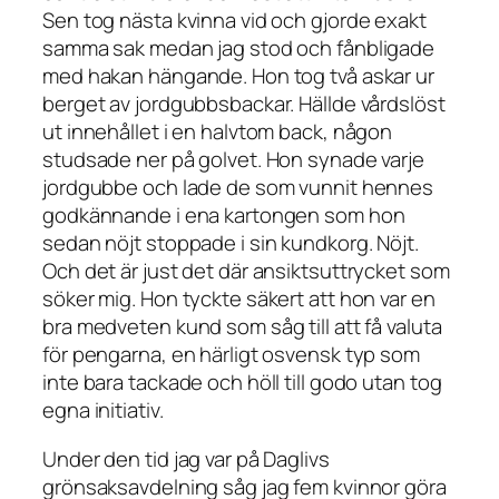
Sen tog nästa kvinna vid och gjorde exakt
samma sak medan jag stod och fånbligade
med hakan hängande. Hon tog två askar ur
berget av jordgubbsbackar. Hällde vårdslöst
ut innehållet i en halvtom back, någon
studsade ner på golvet. Hon synade varje
jordgubbe och lade de som vunnit hennes
godkännande i ena kartongen som hon
sedan nöjt stoppade i sin kundkorg. Nöjt.
Och det är just det där ansiktsuttrycket som
söker mig. Hon tyckte säkert att hon var en
bra medveten kund som såg till att få valuta
för pengarna, en härligt osvensk typ som
inte bara tackade och höll till godo utan tog
egna initiativ.
Under den tid jag var på Daglivs
grönsaksavdelning såg jag fem kvinnor göra