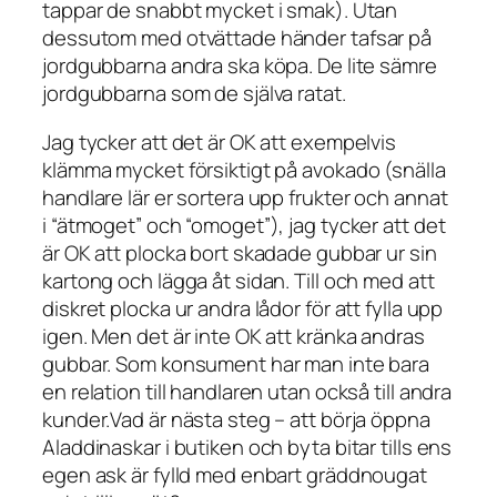
tappar de snabbt mycket i smak). Utan
dessutom med otvättade händer tafsar på
jordgubbarna andra ska köpa. De lite sämre
jordgubbarna som de själva ratat.
Jag tycker att det är OK att exempelvis
klämma mycket försiktigt på avokado (snälla
handlare lär er sortera upp frukter och annat
i “ätmoget” och “omoget”), jag tycker att det
är OK att plocka bort skadade gubbar ur sin
kartong och lägga åt sidan. Till och med att
diskret plocka ur andra lådor för att fylla upp
igen. Men det är inte OK att kränka andras
gubbar. Som konsument har man inte bara
en relation till handlaren utan också till andra
kunder.Vad är nästa steg – att börja öppna
Aladdinaskar i butiken och byta bitar tills ens
egen ask är fylld med enbart gräddnougat