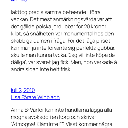
Iakttog precis samma beteende i förra
veckan. Det mest anmärkningsvärda var att
det gällde polska jordubbar för 20 kronor
kilot, så snålheten var monumental hos den
skabbiga damen i fråga. För det låga priset
kan man ju inte förvänta sig perfekta gubbar,
skulle man kunna tycka. “Jag vill inte köpa de
dåliga”, var svaret jag fick. Men, hon verkade å
andra sidan inte helt frisk.
juli 2, 2010
Lisa Förare Winbladh
Anna B: Varför kan inte handlarna lägga alla
mogna avokado i en korg och skriva:
“Ätmogna! Kläm inte!”? Visst kommer några