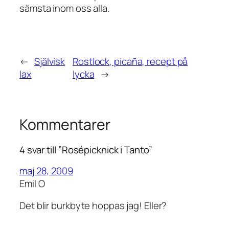
sämsta inom oss alla.
←
Självisk
Rostlock, picaña, recept på
lax
lycka
→
Kommentarer
4 svar till ”Rosépicknick i Tanto”
maj 28, 2009
Emil O
Det blir burkbyte hoppas jag! Eller?