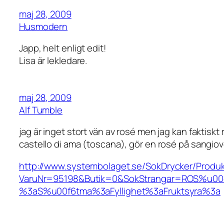
maj 28, 2009
Husmodern
Japp, helt enligt edit!
Lisa är lekledare.
maj 28, 2009
Alf Tumble
jag är inget stort vän av rosé men jag kan faktis
castello di ama (toscana), gör en rosé på sangiovese
http://www.systembolaget.se/SokDrycker/Produ
VaruNr=95198&Butik=0&SokStrangar=ROS%u00c
%3aS%u00f6tma%3aFyllighet%3aFruktsyra%3a