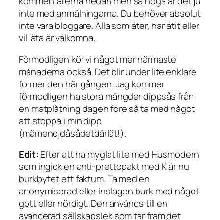
kommentarerna nedan men så noga är det ju
inte med anmälningarna. Du behöver absolut
inte vara bloggare. Alla som äter, har ätit eller
vill äta är välkomna.
Förmodligen kör vi något mer närmaste
månaderna också. Det blir under lite enklare
former den här gången. Jag kommer
förmodligen ha stora mängder dippsås från
en matplåtning dagen före så ta med något
att stoppa i min dipp
(mämenojdåsådetdärlät!).
Edit:
Efter att ha myglat lite med Husmodern
som ingick en anti-prettopakt med K är nu
burkbytet ett faktum. Ta med en
anonymiserad eller inslagen burk med något
gott eller nördigt. Den används till en
avancerad sällskapslek som tar fram det