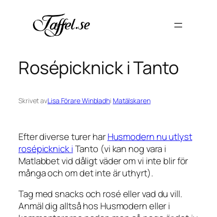
Hoppa
till
innehåll
Rosépicknick i Tanto
Skrivet av
Lisa Förare Winbladh
i
Matälskaren
Efter diverse turer har
Husmodern nu utlyst
rosépicknick i
Tanto (vi kan nog vara i
Matlabbet vid dåligt väder om vi inte blir för
många och om det inte är uthyrt).
Tag med snacks och rosé eller vad du vill.
Anmäl dig alltså hos Husmodern eller i