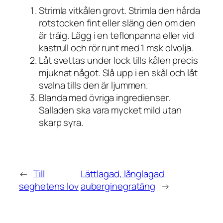
Strimla vitkålen grovt. Strimla den hårda
rotstocken fint eller släng den om den
är träig. Lägg i en teflonpanna eller vid
kastrull och rör runt med 1 msk olvolja.
Låt svettas under lock tills kålen precis
mjuknat något. Slå upp i en skål och låt
svalna tills den är ljummen.
Blanda med övriga ingredienser.
Salladen ska vara mycket mild utan
skarp syra.
←
Till
Lättlagad, långlagad
seghetens lov
auberginegratäng
→