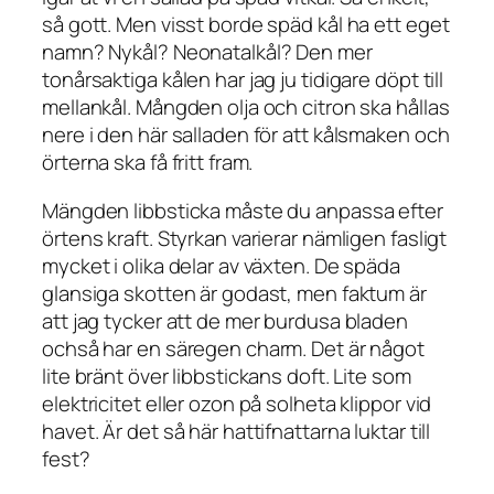
så gott. Men visst borde späd kål ha ett eget
namn? Nykål? Neonatalkål? Den mer
tonårsaktiga kålen har jag ju tidigare döpt till
mellankål. Mångden olja och citron ska hållas
nere i den här salladen för att kålsmaken och
örterna ska få fritt fram.
Mängden libbsticka måste du anpassa efter
örtens kraft. Styrkan varierar nämligen fasligt
mycket i olika delar av växten. De späda
glansiga skotten är godast, men faktum är
att jag tycker att de mer burdusa bladen
ochså har en säregen charm. Det är något
lite bränt över libbstickans doft. Lite som
elektricitet eller ozon på solheta klippor vid
havet. Är det så här hattifnattarna luktar till
fest?