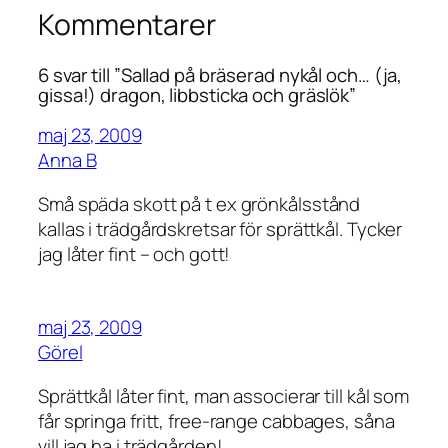
Kommentarer
6 svar till ”Sallad på bräserad nykål och… (ja,
gissa!) dragon, libbsticka och gräslök”
maj 23, 2009
Anna B
Små späda skott på t ex grönkålsstånd
kallas i trädgårdskretsar för sprättkål. Tycker
jag låter fint – och gott!
maj 23, 2009
Görel
Sprättkål låter fint, man associerar till kål som
får springa fritt, free-range cabbages, såna
vill jag ha i trädgården!