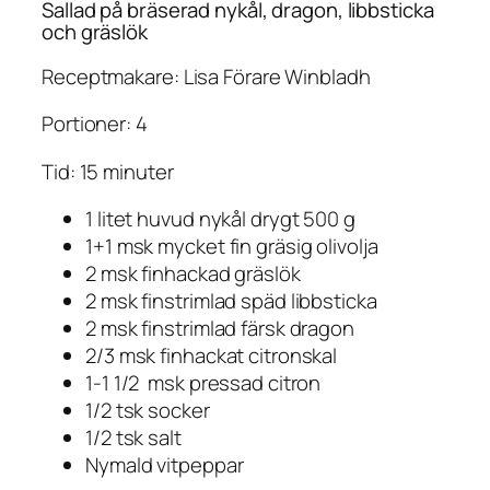
Sallad på bräserad nykål, dragon, libbsticka
och gräslök
Receptmakare: Lisa Förare Winbladh
Portioner: 4
Tid: 15 minuter
1 litet huvud nykål drygt 500 g
1+1 msk mycket fin gräsig olivolja
2 msk finhackad gräslök
2 msk finstrimlad späd libbsticka
2 msk finstrimlad färsk dragon
2/3 msk finhackat citronskal
1-1 1/2 msk pressad citron
1/2 tsk socker
1/2 tsk salt
Nymald vitpeppar