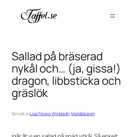
Hoppa
till
innehåll
Sallad på bräserad
nykål och… (ja, gissa!)
dragon, libbsticka och
gräslök
Skrivet av
Lisa Förare Winbladh
i
Matälskaren
Igår åt vi en sallad på späd vitkål. Så enkelt,