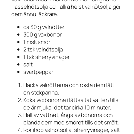
hasselnötsolja och allra helst valnötsolja gör
dem ännu läckrare.
ca 30 g valnötter
300 g vaxbönor
1 msk smör
2 tsk valnötsolja
1 tsk sherryvinäger
salt
svartpeppar
Hacka valnötterna och rosta dem lätt i
en stekpanna.
Koka vaxbönorna i lättsaltat vatten tills
de är mjuka, det tar cirka 10 minuter.
Häll av vattnet, ånga av bönorna och
blanda dem med smöret tills det smält.
Rör ihop valnötsolja, sherryvinäger, salt