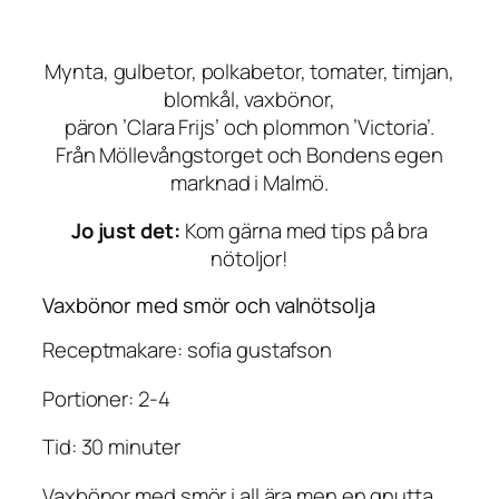
Mynta, gulbetor, polkabetor, tomater, timjan,
blomkål, vaxbönor,
päron ’Clara Frijs’ och plommon ’Victoria’.
Från
Möllevångstorget och
Bondens egen
marknad i Malmö.
Jo just det:
Kom gärna med tips på bra
nötoljor!
Vaxbönor med smör och valnötsolja
Receptmakare: sofia gustafson
Portioner: 2-4
Tid: 30 minuter
Vaxbönor med smör i all ära men en gnutta