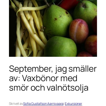
September, jag smäller
av: Vaxbönor med
smör och valnötsolja
Skrivet av
Sofia Gustafson Aarnivaara
i
Exkursioner