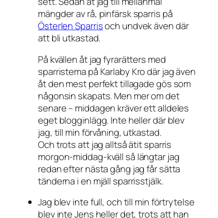
sett. Sedan åt jag till mellanmål
mängder av rå, pinfärsk sparris på
Österlen Sparris
och undvek även där
att bli utkastad.
På kvällen åt jag fyrarätters med
sparristema på Karlaby Kro där jag även
åt den mest perfekt tillagade gös som
någonsin skapats. Men mer om det
senare – middagen kräver ett alldeles
eget blogginlägg. Inte heller där blev
jag, till min förvåning, utkastad.
Och trots att jag alltså ätit sparris
morgon-middag-kväll så längtar jag
redan efter nästa gång jag får sätta
tänderna i en mjäll sparrisstjälk.
Jag blev inte full, och till min förtrytelse
blev inte Jens heller det, trots att han