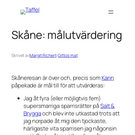
Hoppa
till
innehåll
Skåne: målutvärdering
Skrivet av
Margit Richert
i
Gittos mat
Skåneresan är över och, precis som
Karin
påpekade är mål till för att utvärderas:
Jag åt fyra (eller möjligtvis fem)
supersmarriga sparrisrätter på
Salt &
Brygga
och blev inte utkastad trots att
jag norpade åt mig den tjockaste,
härligaste vita sparrisen jag någonsin