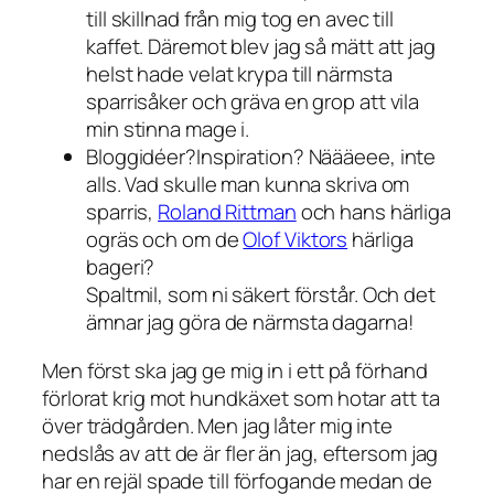
till skillnad från mig tog en avec till
kaffet. Däremot blev jag så mätt att jag
helst hade velat krypa till närmsta
sparrisåker och gräva en grop att vila
min stinna mage i.
Bloggidéer?Inspiration? Näääeee, inte
alls. Vad skulle man kunna skriva om
sparris,
Roland Rittman
och hans härliga
ogräs och om de
Olof Viktors
härliga
bageri?
Spaltmil, som ni säkert förstår. Och det
ämnar jag göra de närmsta dagarna!
Men först ska jag ge mig in i ett på förhand
förlorat krig mot hundkäxet som hotar att ta
över trädgården. Men jag låter mig inte
nedslås av att de är fler än jag, eftersom jag
har en rejäl spade till förfogande medan de