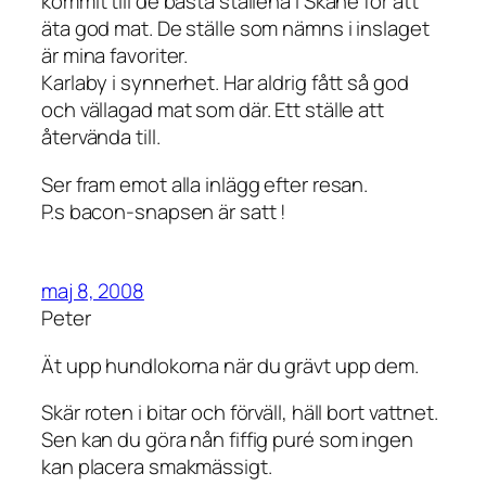
kommit till de bästa ställena i Skåne för att
äta god mat. De ställe som nämns i inslaget
är mina favoriter.
Karlaby i synnerhet. Har aldrig fått så god
och vällagad mat som där. Ett ställe att
återvända till.
Ser fram emot alla inlägg efter resan.
P.s bacon-snapsen är satt !
maj 8, 2008
Peter
Ät upp hundlokorna när du grävt upp dem.
Skär roten i bitar och förväll, häll bort vattnet.
Sen kan du göra nån fiffig puré som ingen
kan placera smakmässigt.