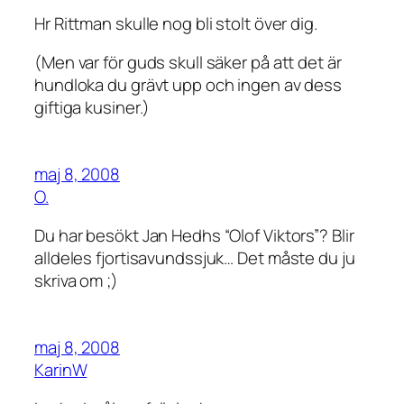
Hr Rittman skulle nog bli stolt över dig.
(Men var för guds skull säker på att det är
hundloka du grävt upp och ingen av dess
giftiga kusiner.)
maj 8, 2008
O.
Du har besökt Jan Hedhs “Olof Viktors”? Blir
alldeles fjortisavundssjuk… Det måste du ju
skriva om ;)
maj 8, 2008
KarinW