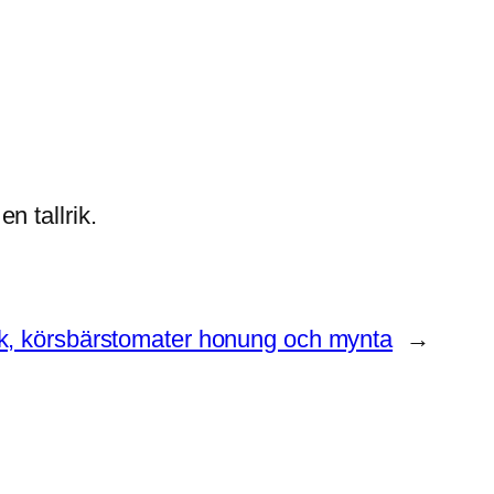
n tallrik.
äsk, körsbärstomater honung och mynta
→