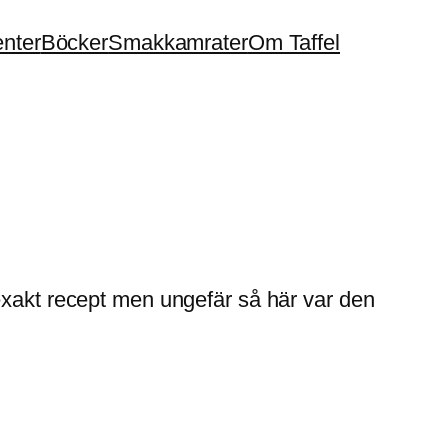
enter
Böcker
Smakkamrater
Om Taffel
exakt recept men ungefär så här var den