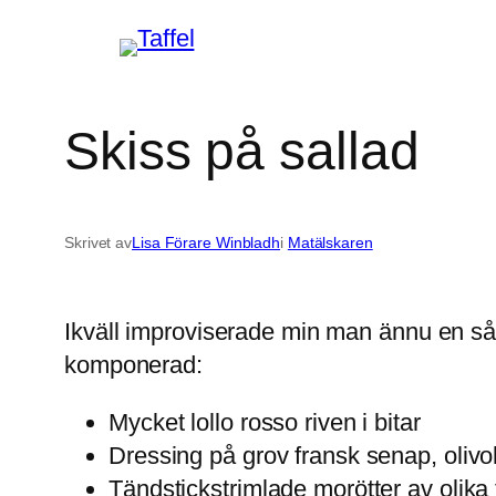
Hoppa
till
innehåll
Skiss på sallad
Skrivet av
Lisa Förare Winbladh
i
Matälskaren
Ikväll improviserade min man ännu en såd
komponerad:
Mycket lollo rosso riven i bitar
Dressing på grov fransk senap, olivol
Tändstickstrimlade morötter av olika 