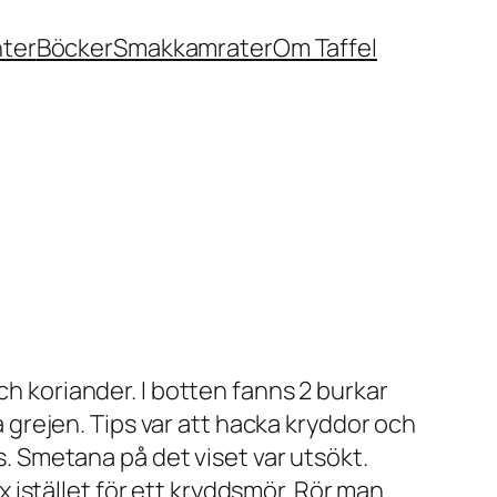
nter
Böcker
Smakkamrater
Om Taffel
ch koriander. I botten fanns 2 burkar
grejen. Tips var att hacka kryddor och
ås. Smetana på det viset var utsökt.
istället för ett kryddsmör. Rör man