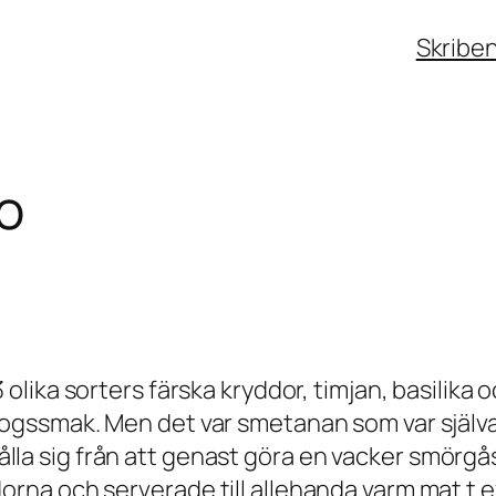
Skribe
o
ika sorters färska kryddor, timjan, basilika o
gssmak. Men det var smetanan som var själva 
 hålla sig från att genast göra en vacker smörg
a och serverade till allehanda varm mat t ex 