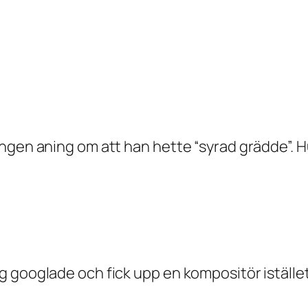
gen aning om att han hette “syrad grädde”. Hur
g googlade och fick upp en kompositör iställe