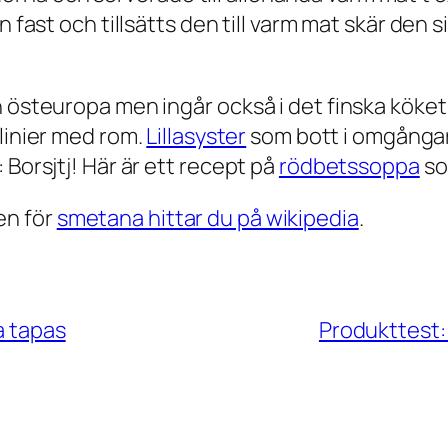
n fast och tillsätts den till varm mat skär den 
h östeuropa men ingår också i det finska köket
linier med rom.
Lillasyster
som bott i omgångar 
 Borsjtj! Här är ett recept på
rödbetssoppa
so
en för
smetana hittar du på wikipedia
.
a tapas
Produkttest: