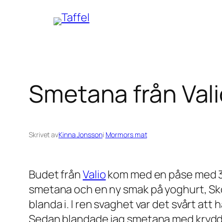
Hoppa
till
innehåll
Smetana från Vali
Skrivet av
Kinna Jonsson
i
Mormors mat
Budet från
Valio
kom med en påse med 3 ol
smetana och en ny smak på yoghurt, Sko
blanda i. I ren svaghet var det svårt att
Sedan blandade jag smetana med kryddorn