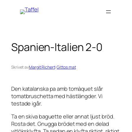
Hoppa
till
innehåll
Spanien-Italien 2-0
Skrivet av
Margit Richert
i
Gittos mat
Den katalanska pa amb tomàquet slår
tomatbruschetta med hästlängder. Vi
testade igår.
Ta en skiva baguette eller annat ljust bröd.
Rosta det. Gnugga brödet med en delad
vitlöksklyfta. Ta sedan en klyfta riktigt, riktigt