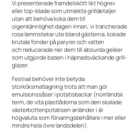
Vi presenterade framdelskött likt högrev
eller top-blade som utmärkta grilldetaljer
utan att behöva koka dem till
oigenkännlighet dagen innan, vi trancherade
rosa lammstekar ute bland gästerna, kokade
brutala fonder på paryrer och vatten
och reducerade ner dem till absurda geléer
som utgjorde basen i häpnadsväckande grill-
glazer.
Festival behöver inte betyda
storköksmatlagning trots att man gör
emulsionssåser i potatisbackar (norrländsk
term, de vita plastlådorna som den skalade
västerbottenpotatisen anländer i är
högvaluta som förvaringsbehållare i mer eller
mindre hela övre landsdelen).