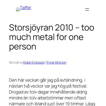
Hoppa
till
innehåll
Storsjöyran 2010 – too
much metal for one
person
Skrivet av
Robin Eriksson
i
Tryne till knorr
Den här veckan går jag på avtändning, i
nästan två veckor var jag hög på festival.
Drogad av tolv dagar innehållande aldrig
mindre än tolv arbetstimmar men oftast
närmare och ibland just över 19 timmar. Lägg