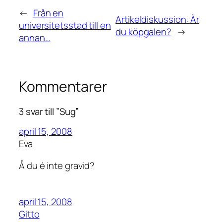
←
Från en
Artikeldiskussion: Är
universitetsstad till en
du köpgalen?
→
annan…
Kommentarer
3 svar till ”Sug”
april 15, 2008
Eva
Å du é inte gravid?
april 15, 2008
Gitto