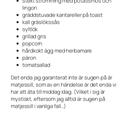
stekt strömming med potatismos och
lingon
gräddstuvade kantareller på toast
kall gräslökssås
syltlök
grillad gris
popcorn
hårdkokt ägg med herbamare
päron
tomatsallad
Det enda jag garanterat inte är sugen på är
matjessill, som av en händelse är det enda vi
har att äta till middag idag. (Vilket i sig är
mystiskt, eftersom jag alltid är sugen på
matjessill i vanliga fall…)