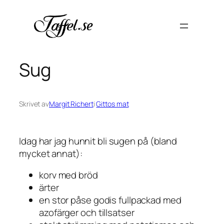
Hoppa
till
innehåll
Sug
Skrivet av
Margit Richert
i
Gittos mat
Idag har jag hunnit bli sugen på (bland
mycket annat):
korv med bröd
ärter
en stor påse godis fullpackad med
azofärger och tillsatser