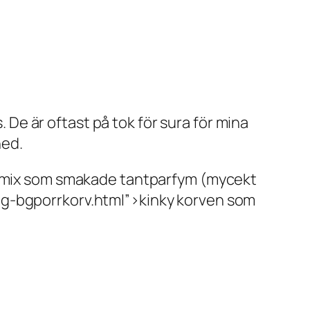
. De är oftast på tok för sura för mina
ned.
delmix som smakade tantparfym (mycekt
ag-bgporrkorv.html”>kinky korven som