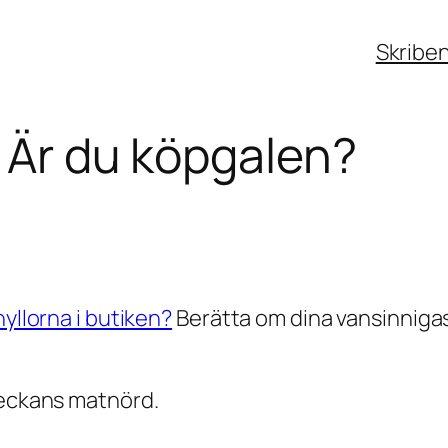
Skribe
: Är du köpgalen?
hyllorna i butiken?
Berätta om dina vansinniga
Veckans matnörd.