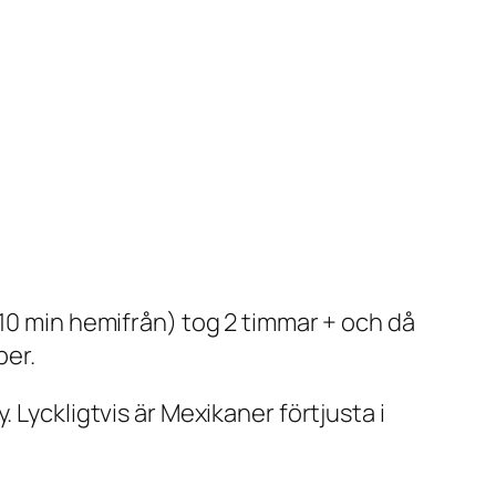
(10 min hemifrån) tog 2 timmar + och då
per.
ty. Lyckligtvis är Mexikaner förtjusta i