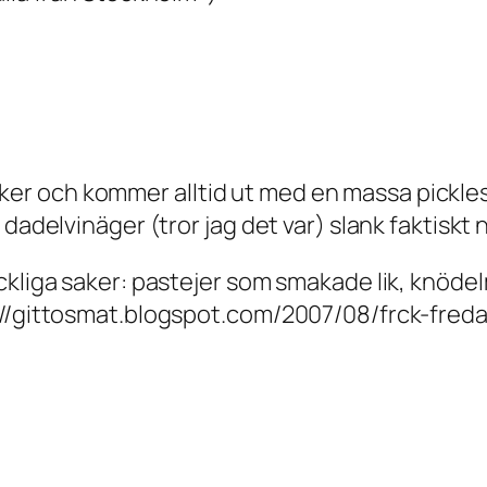
utiker och kommer alltid ut med en massa pickles
dadelvinäger (tror jag det var) slank faktiskt 
äckliga saker: pastejer som smakade lik, knö
p://gittosmat.blogspot.com/2007/08/frck-fred