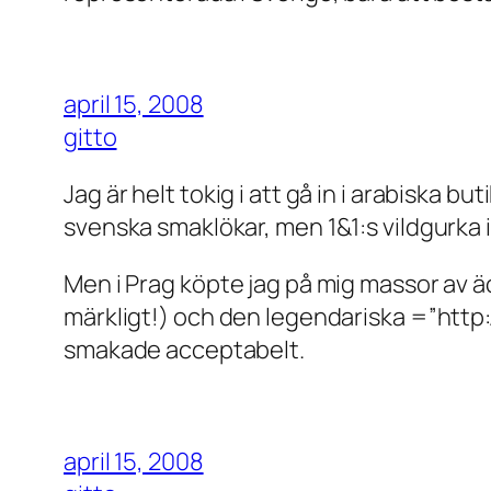
april 15, 2008
gitto
Jag är helt tokig i att gå in i arabiska b
svenska smaklökar, men 1&1:s vildgurka i 
Men i Prag köpte jag på mig massor av 
märkligt!) och den legendariska =”htt
smakade acceptabelt.
april 15, 2008