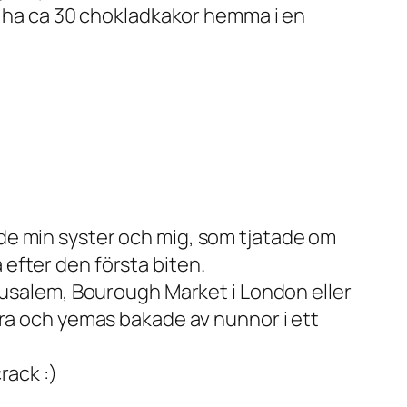
tt ha ca 30 chokladkakor hemma i en
de min syster och mig, som tjatade om
efter den första biten.
erusalem, Bourough Market i London eller
rra och yemas bakade av nunnor i ett
rack :)