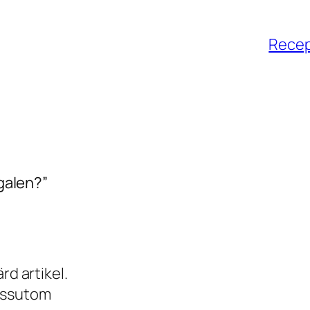
Recept
pgalen?”
rd artikel.
essutom