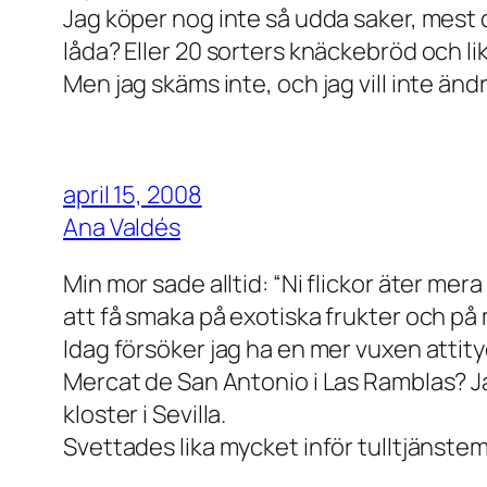
Jag köper nog inte så udda saker, mest 
låda? Eller 20 sorters knäckebröd och l
Men jag skäms inte, och jag vill inte ändr
april 15, 2008
Ana Valdés
Min mor sade alltid: “Ni flickor äter 
att få smaka på exotiska frukter och p
Idag försöker jag ha en mer vuxen attit
Mercat de San Antonio i Las Ramblas? Ja
kloster i Sevilla.
Svettades lika mycket inför tulltjänste