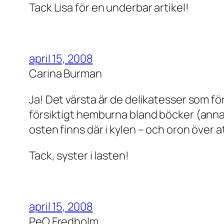
Tack Lisa för en underbar artikel!
april 15, 2008
Carina Burman
Ja! Det värsta är de delikatesser som fö
försiktigt hemburna bland böcker (annan
osten finns där i kylen – och oron över a
Tack, syster i lasten!
april 15, 2008
PeO Fredholm