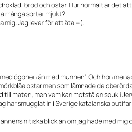
choklad, bröd och ostar. Hur normalt är det a
ika många sorter mjukt?
a mig. Jag lever för att äta =).
mera med ögonen än med munnen”. Och hon mena
å mörkblåa ostar men som lämnade de oberörda 
yd till maten, men vem kan motstå en souk i J
g har smugglat in i Sverige katalanska butifa
männens nitiska blick än om jag hade med mig c