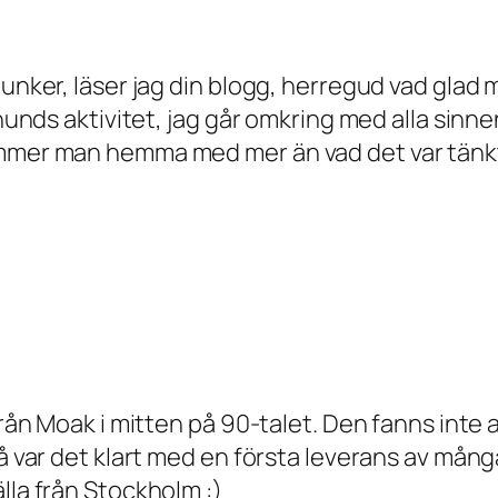
junker, läser jag din blogg, herregud vad glad m
lhunds aktivitet, jag går omkring med alla sinn
mmer man hemma med mer än vad det var tänkt, ä
rån Moak i mitten på 90-talet. Den fanns inte at
så var det klart med en första leverans av mång
lla från Stockholm :)