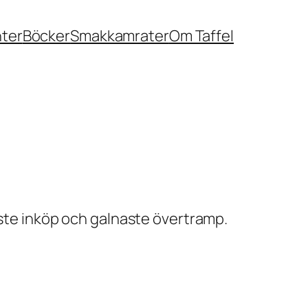
nter
Böcker
Smakkamrater
Om Taffel
ste inköp och galnaste övertramp.