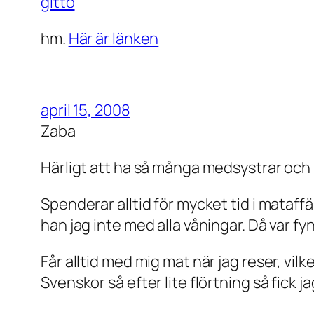
gitto
hm.
Här är länken
april 15, 2008
Zaba
Härligt att ha så många medsystrar och 
Spenderar alltid för mycket tid i mataf
han jag inte med alla våningar. Då var f
Får alltid med mig mat när jag reser, vilket
Svenskor så efter lite flörtning så fick j