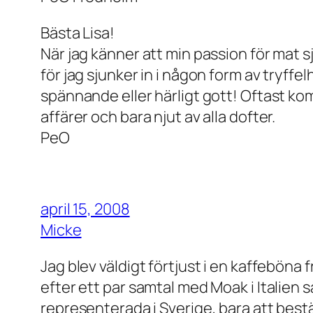
Bästa Lisa!
När jag känner att min passion för mat s
för jag sjunker in i någon form av tryffe
spännande eller härligt gott! Oftast ko
affärer och bara njut av alla dofter.
PeO
april 15, 2008
Micke
Jag blev väldigt förtjust i en kaffeböna f
efter ett par samtal med Moak i Italien 
representerada i Sverige, bara att bestä