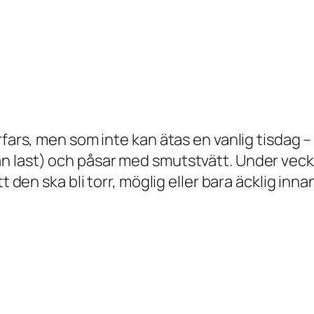
rfars, men som inte kan ätas en vanlig tisdag –
 last) och påsar med smutstvätt. Under vecko
tt den ska bli torr, möglig eller bara äcklig in