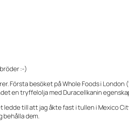
bröder :-)
färer. Första besöket på Whole Foods i London 
yndet en tryffelolja med Duracellkanin egenska
 ledde till att jag åkte fast i tullen i Mexico Ci
ag behålla dem.