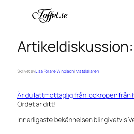
Hoppa
till
innehåll
Artikeldiskussion
Skrivet av
Lisa Förare Winbladh
i
Matälskaren
Är du lättmottaglig från lockropen från 
Ordet är ditt!
Innerligaste bekännelsen blir givetvis 