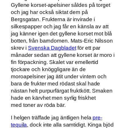
Gyllene korset-apelsiner såldes på torget
och jag har också siktat dem på
Bergsgatan. Frukterna är invirade i
silkespapper och jag får en känsla av att
jag känner igen det gyllene korset mot blå
botten, från barndomen. Mats-Eric Nilsson
skrev i
Svenska Dagbladet
för ett par
månader sedan att gyllene korset är moro i
fin förpackning. Skalet var emellertid
tjockare och knöggligare än de
moroapelsiner jag ätit under vintern och
bara de frukter med rödast skal hade
nästan helt purpurfärgat fruktkött. Smaken
hade en kärvhet men syrlig friskhet
med toner av röda bär.
I helgen träffade jag äntligen hela
pre-
tequila
, dock inte alla samtidigt. Kinga bjöd