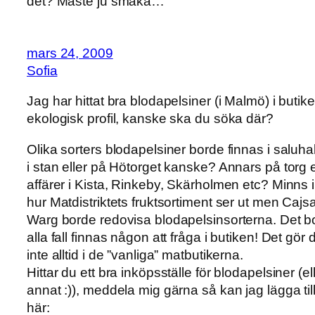
det? Måste ju smaka…
mars 24, 2009
Sofia
Jag har hittat bra blodapelsiner (i Malmö) i butik
ekologisk profil, kanske ska du söka där?
Olika sorters blodapelsiner borde finnas i saluha
i stan eller på Hötorget kanske? Annars på torg el
affärer i Kista, Rinkeby, Skärholmen etc? Minns 
hur Matdistriktets fruktsortiment ser ut men Cajs
Warg borde redovisa blodapelsinsorterna. Det bo
alla fall finnas någon att fråga i butiken! Det gör d
inte alltid i de ”vanliga” matbutikerna.
Hittar du ett bra inköpsställe för blodapelsiner (el
annat :)), meddela mig gärna så kan jag lägga til
här: