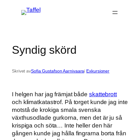
Hoppa
till
innehåll
Syndig skörd
Skrivet av
Sofia Gustafson Aarnivaara
i
Exkursioner
I helgen har jag främjat både
skattebrott
och klimatkatastrof. På torget kunde jag inte
motstå de krokiga smala svenska
växthusodlade gurkorna, men det är ju så
krispiga och söta… Inte heller den här
gången kunde jag hålla fingrarna borta från