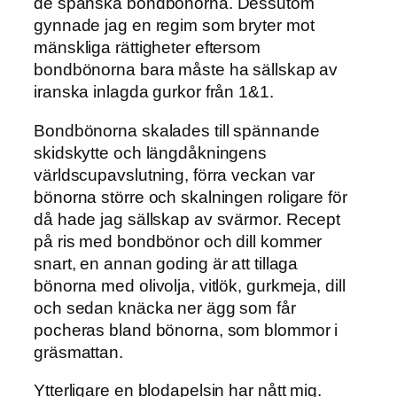
de spanska bondbönorna. Dessutom
gynnade jag en regim som bryter mot
mänskliga rättigheter eftersom
bondbönorna bara måste ha sällskap av
iranska inlagda gurkor från 1&1.
Bondbönorna skalades till spännande
skidskytte och längdåkningens
världscupavslutning, förra veckan var
bönorna större och skalningen roligare för
då hade jag sällskap av svärmor. Recept
på ris med bondbönor och dill kommer
snart, en annan goding är att tillaga
bönorna med olivolja, vitlök, gurkmeja, dill
och sedan knäcka ner ägg som får
pocheras bland bönorna, som blommor i
gräsmattan.
Ytterligare en blodapelsin har nått mig.