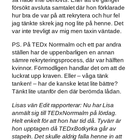
försökt avsluta samtalet där hon förklarade
hur bra de var på att rekrytera och hur fel
jag tänkte skrek jag nog lite på henne. Det
var inte trevligt av mig men taxin väntade.
PS. På TEDx Norrmalm och ett par andra
ställen har de uppenbarligen en annan
sämre rekryteringsprocess, där var hälften
kvinnor. Förmodligen handlar det om att de
luckrat upp kraven. Eller – våga tänk
tanken! – har de kanske letat lite bättre?
Tänkt lite utanför den där berömda lådan.
Lisas vän Edit rapporterar: Nu har Lisa
anmält sig till TEDxNorrmalm på lördag.
Helt enkelt för att hon har tid då. Tyvärr är
hon upptagen då TEDxBotkyrka går av
stapeln. Det skulle aldrig falla henne in att