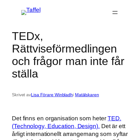
Hoppa
till
innehåll
TEDx,
Rättviseförmedlingen
och frågor man inte får
ställa
Skrivet av
Lisa Förare Winbladh
i
Matälskaren
Det finns en organisation som heter
TED.
(Technology, Education, Design).
Det är ett
årligt internationellt arrangemang som syftar