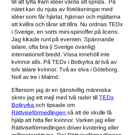
till att lyfta fram idéer värda att sprida. På
nätet kan du njuta av föreläsningar med
idéer som får hjärtat, hjärnan och mjältarna
att kvillra och tårar att tillra. Nu ordnas TEDx
i Sverige, en sorts mini-spinoffer på licens.
Jag kikade runt på eventen. Spännande
talare, ofta bra (i Sverige ovanlig)
internationell bredd. Vissa innehöll inte
kvinnor alls. På TEDx i Botkyrka är två av
tolv talare kvinnor. Två av elva i Göteborg.
Noll av tre i Malmö.
Eftersom jag är en tjänstvillig människa
skrev jag ett mejl med två rader till
TEDx
Botkyrka
och tipsade om
Rättviseförmedlingen
så att de skulle få
hjälp att hitta fler kvinnor. Varken jag eller
Rättviseförmedlingen driver kvotering eller