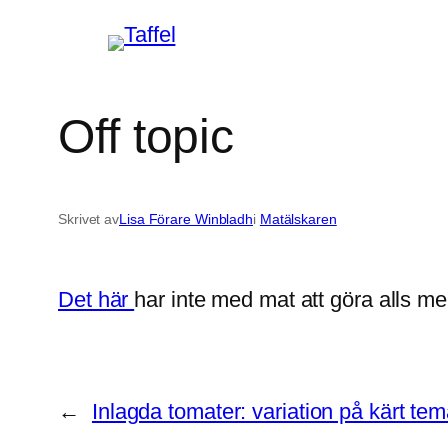
Hoppa
till
innehåll
Off topic
Skrivet av
Lisa Förare Winbladh
i
Matälskaren
Det här
har inte med mat att göra alls men
←
Inlagda tomater: variation på kärt te