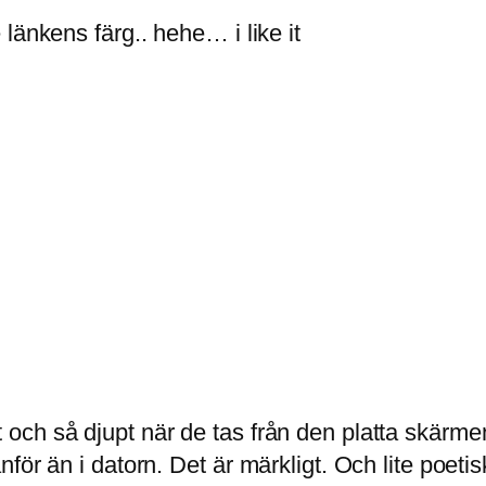
länkens färg.. hehe… i like it
 fint och så djupt när de tas från den platta skärm
ör än i datorn. Det är märkligt. Och lite poetis