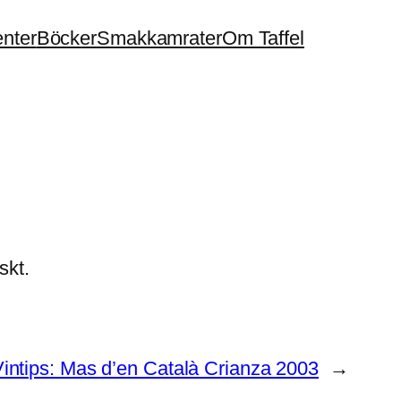
enter
Böcker
Smakkamrater
Om Taffel
skt.
intips: Mas d’en Català Crianza 2003
→