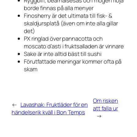
Ryggbiff, bearnaisesås och mogen rioja
borde finnas på alla menyer
Finosherry är det ultimata till fisk- &
skaldjursplatå (även om inte alla gillar
det)
PX ringlad över pannacotta och
moscato d’asti i fruktsalladen är vinnare
Sake är inte alltid bäst till sushi
Förutfattade meningar kommer ofta på
skam
Om risken
←
Lavashak: Fruktläder för en
att falla ur
händelserik kväll i Bon Temps
→