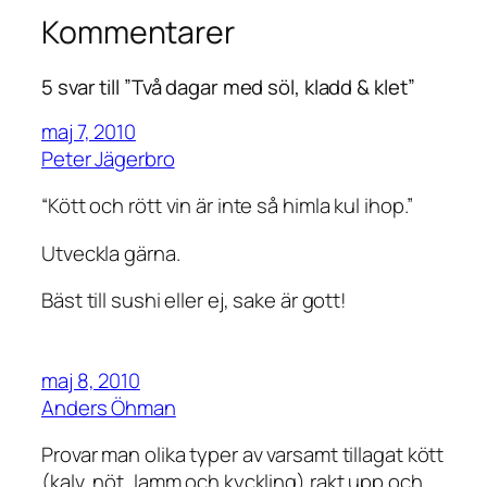
Kommentarer
5 svar till ”Två dagar med söl, kladd & klet”
maj 7, 2010
Peter Jägerbro
“Kött och rött vin är inte så himla kul ihop.”
Utveckla gärna.
Bäst till sushi eller ej, sake är gott!
maj 8, 2010
Anders Öhman
Provar man olika typer av varsamt tillagat kött
(kalv, nöt, lamm och kyckling) rakt upp och