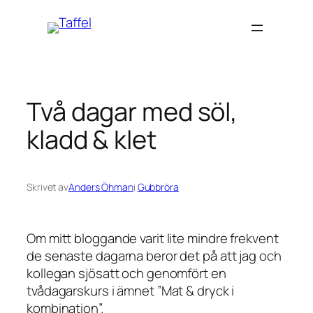
Hoppa
till
innehåll
Två dagar med söl,
kladd & klet
Skrivet av
Anders Öhman
i
Gubbröra
Om mitt bloggande varit lite mindre frekvent
de senaste dagarna beror det på att jag och
kollegan sjösatt och genomfört en
tvådagarskurs i ämnet ”Mat & dryck i
kombination”.