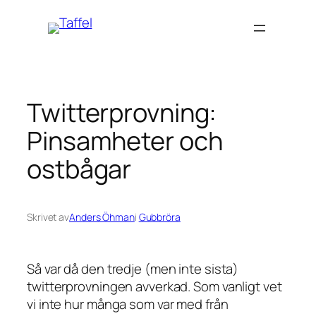
Hoppa
till
innehåll
Twitterprovning:
Pinsamheter och
ostbågar
Skrivet av
Anders Öhman
i
Gubbröra
Så var då den tredje (men inte sista)
twitterprovningen avverkad. Som vanligt vet
vi inte hur många som var med från