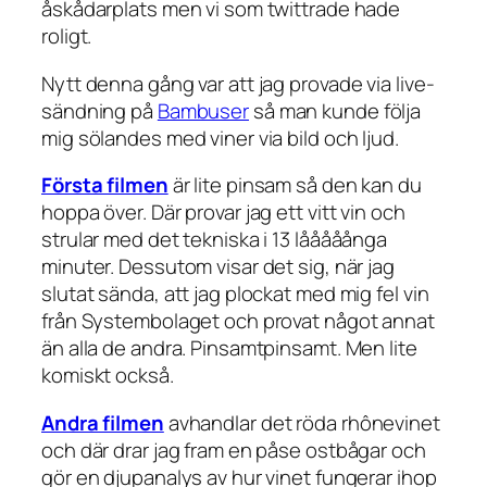
åskådarplats men vi som twittrade hade
roligt.
Nytt denna gång var att jag provade via live-
sändning på
Bambuser
så man kunde följa
mig sölandes med viner via bild och ljud.
Första filmen
är lite pinsam så den kan du
hoppa över. Där provar jag ett vitt vin och
strular med det tekniska i 13 lååååånga
minuter. Dessutom visar det sig, när jag
slutat sända, att jag plockat med mig fel vin
från Systembolaget och provat något annat
än alla de andra. Pinsamtpinsamt. Men lite
komiskt också.
Andra filmen
avhandlar det röda rhônevinet
och där drar jag fram en påse ostbågar och
gör en djupanalys av hur vinet fungerar ihop