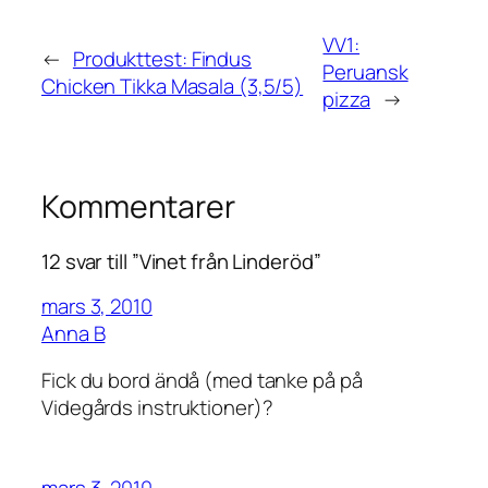
VV1:
←
Produkttest: Findus
Peruansk
Chicken Tikka Masala (3,5/5)
pizza
→
Kommentarer
12 svar till ”Vinet från Linderöd”
mars 3, 2010
Anna B
Fick du bord ändå (med tanke på på
Videgårds instruktioner)?
mars 3, 2010