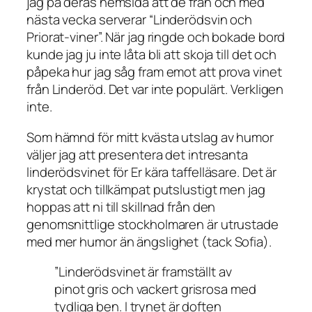
jag på deras hemsida att de från och med
nästa vecka serverar “Linderödsvin och
Priorat-viner”. När jag ringde och bokade bord
kunde jag ju inte låta bli att skoja till det och
påpeka hur jag såg fram emot att prova vinet
från Linderöd. Det var inte populärt. Verkligen
inte.
Som hämnd för mitt kvästa utslag av humor
väljer jag att presentera det intresanta
linderödsvinet för Er kära taffelläsare. Det är
krystat och tillkämpat putslustigt men jag
hoppas att ni till skillnad från den
genomsnittlige stockholmaren är utrustade
med mer humor än ängslighet (tack Sofia).
”Linderödsvinet är framställt av
pinot gris
och vackert grisrosa med
tydliga ben. I trynet är doften