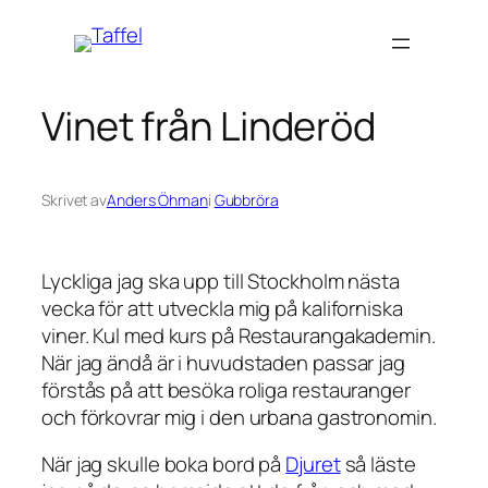
Hoppa
till
innehåll
Vinet från Linderöd
Skrivet av
Anders Öhman
i
Gubbröra
Lyckliga jag ska upp till Stockholm nästa
vecka för att utveckla mig på kaliforniska
viner. Kul med kurs på Restaurangakademin.
När jag ändå är i huvudstaden passar jag
förstås på att besöka roliga restauranger
och förkovrar mig i den urbana gastronomin.
När jag skulle boka bord på
Djuret
så läste