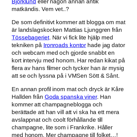
Björklund
eller någon annan antik
matkändis. Vem vet..?
De som definitivt kommer att blogga om mat
är landslagskocken Mattias Ljunggren från
Tössebageriet
. När vi fick lite hjälp med
tekniken på
Ironroads kontor
hade jag dator
och webcam med och gjorde snabbt en
kort intervju med honom. Har redan kikat på
flera av hans filmer och tycker han är mysig
att se och lyssna på i VMSen Sött & Sånt.
En annan profil inom mat och dryck är Kåre
Hallden från
Goda spanska viner
. Han
kommer att champagneblogga och
berättade att han vill att vi ska ha ett mera
avslappnat och coolt förhållande till
champagne, lite som i Frankrike. Håller
med honom. Mer champagne till folket…!