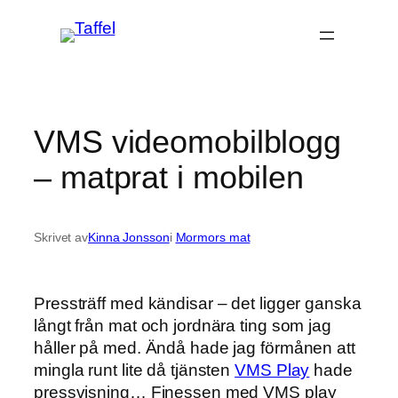
Hoppa
till
innehåll
VMS videomobilblogg
– matprat i mobilen
Skrivet av
Kinna Jonsson
i
Mormors mat
Pressträff med kändisar – det ligger ganska
långt från mat och jordnära ting som jag
håller på med. Ändå hade jag förmånen att
mingla runt lite då tjänsten
VMS Play
hade
pressvisning… Finessen med VMS play