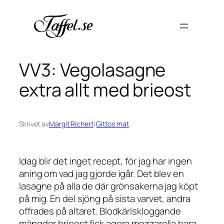
Hoppa
till
innehåll
VV3: Vegolasagne
extra allt med brieost
Skrivet av
Margit Richert
i
Gittos mat
Idag blir det inget recept, för jag har ingen
aning om vad jag gjorde igår. Det blev en
lasagne på alla de där grönsakerna jag köpt
på mig. En del sjöng på sista varvet, andra
offrades på altaret. Blodkärlskloggande
mängder brieost fick agera mozzarella bara