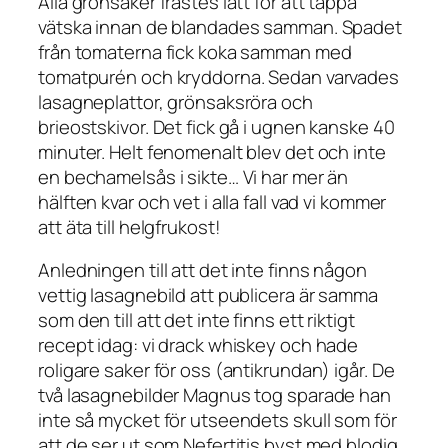
Alla grönsaker frästes lätt för att tappa
vätska innan de blandades samman. Spadet
från tomaterna fick koka samman med
tomatpurén och kryddorna. Sedan varvades
lasagneplattor, grönsaksröra och
brieostskivor. Det fick gå i ugnen kanske 40
minuter. Helt fenomenalt blev det och inte
en bechamelsås i sikte… Vi har mer än
hälften kvar och vet i alla fall vad vi kommer
att äta till helgfrukost!
Anledningen till att det inte finns någon
vettig lasagnebild att publicera är samma
som den till att det inte finns ett riktigt
recept idag: vi drack whiskey och hade
roligare saker för oss (antikrundan) igår. De
två lasagnebilder Magnus tog sparade han
inte så mycket för utseendets skull som för
att de ser ut som Nefertitis byst med blodig