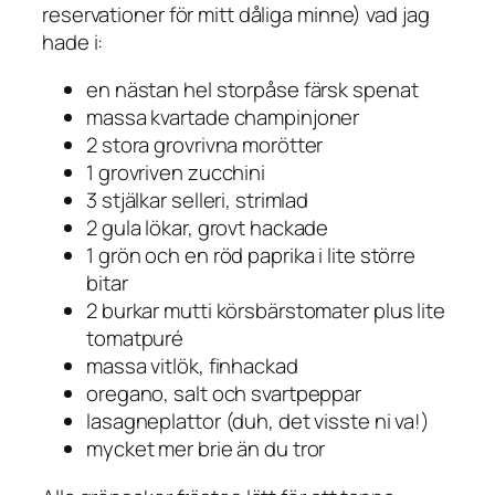
reservationer för mitt dåliga minne) vad jag
hade i:
en nästan hel storpåse färsk spenat
massa kvartade champinjoner
2 stora grovrivna morötter
1 grovriven zucchini
3 stjälkar selleri, strimlad
2 gula lökar, grovt hackade
1 grön och en röd paprika i lite större
bitar
2 burkar mutti körsbärstomater plus lite
tomatpuré
massa vitlök, finhackad
oregano, salt och svartpeppar
lasagneplattor (duh, det visste ni va!)
mycket mer brie än du tror