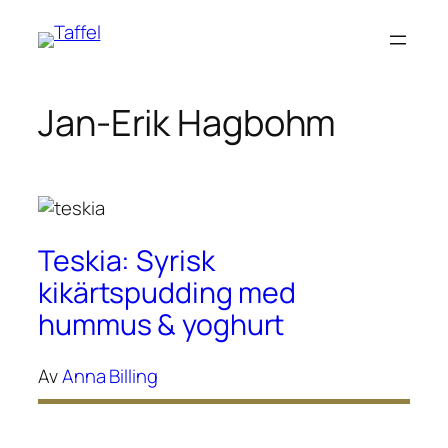
Hoppa
till
innehåll
Jan-Erik Hagbohm
Teskia: Syrisk
kikärtspudding med
hummus & yoghurt
Av
Anna Billing