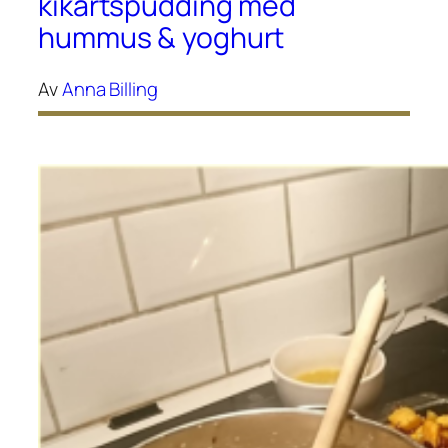
kikärtspudding med
hummus & yoghurt
Av
Anna Billing