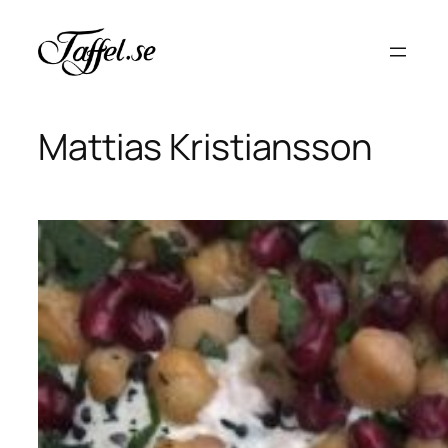
Hoppa
till
innehåll
Mattias Kristiansson