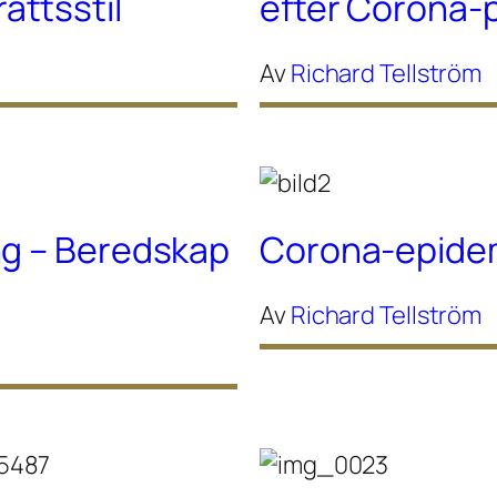
ttsstil
efter Corona
Av
Richard Tellström
ng – Beredskap
Corona-epidem
Av
Richard Tellström