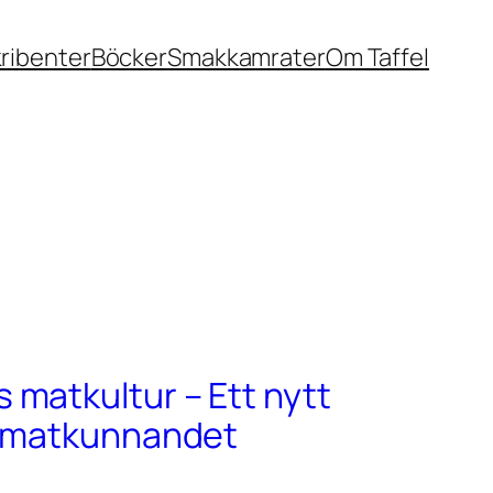
ribenter
Böcker
Smakkamrater
Om Taffel
matkultur – Ett nytt
r matkunnandet