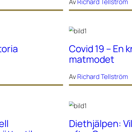
Av
Richard Tellström
toria
Covid 19 – En k
matmodet
Av
Richard Tellström
ell
Diethjälpen: Vi