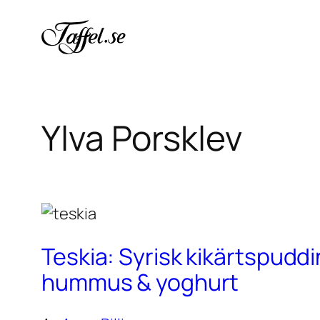
Hoppa
till
innehåll
Ylva Porsklev
Teskia: Syrisk kikärtspudd
hummus & yoghurt