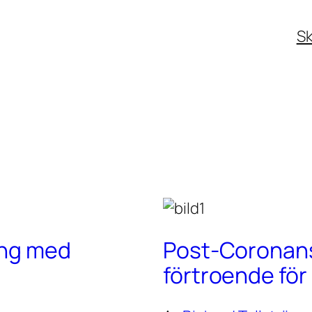
Sk
ing med
Post-Coronans 
förtroende fö