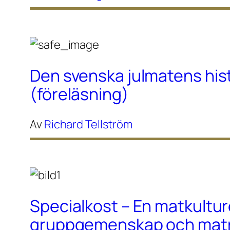
Den svenska julmatens his
(föreläsning)
Av
Richard Tellström
Specialkost – En matkultur
gruppgemenskap och maträ