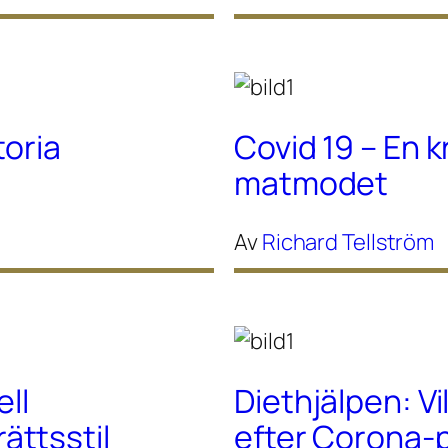
toria
Covid 19 – En k
matmodet
Av
Richard Tellström
ell
Diethjälpen: Vi
ttsstil
efter Corona