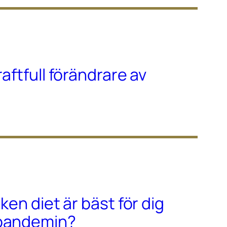
raftfull förändrare av
lken diet är bäst för dig
-pandemin?