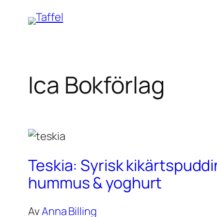
Hoppa
till
innehåll
Ica Bokförlag
Teskia: Syrisk kikärtspudd
hummus & yoghurt
Av
Anna Billing