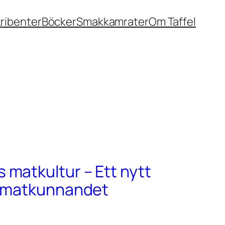
ribenter
Böcker
Smakkamrater
Om Taffel
matkultur – Ett nytt
r matkunnandet