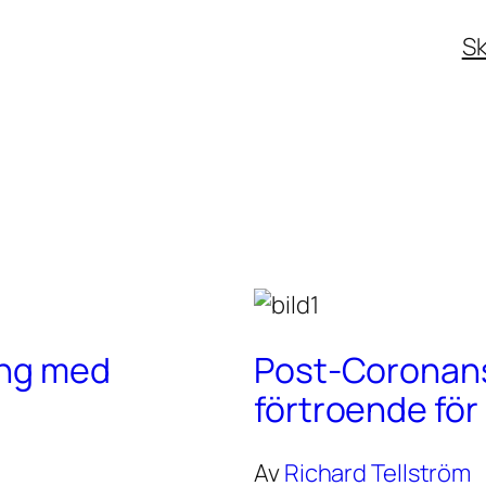
Sk
ing med
Post-Coronans 
förtroende fö
Av
Richard Tellström