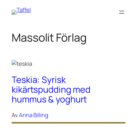
Hoppa
till
innehåll
Massolit Förlag
Teskia: Syrisk
kikärtspudding med
hummus & yoghurt
Av
Anna Billing