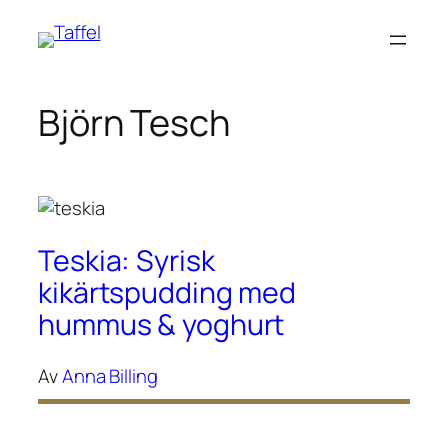
Hoppa
till
innehåll
Björn Tesch
Teskia: Syrisk
kikärtspudding med
hummus & yoghurt
Av
Anna Billing