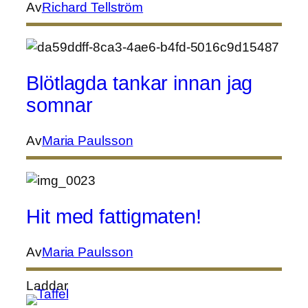
Av
Richard Tellström
Blötlagda tankar innan jag
somnar
Av
Maria Paulsson
Hit med fattigmaten!
Av
Maria Paulsson
Laddar