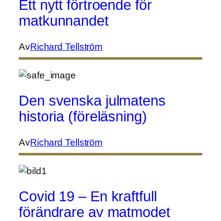
Ett nytt förtroende för
matkunnandet
Av
Richard Tellström
Den svenska julmatens
historia (föreläsning)
Av
Richard Tellström
Covid 19 – En kraftfull
förändrare av matmodet