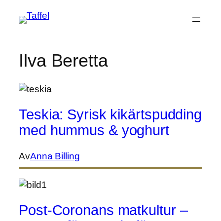
Hoppa
till
innehåll
Ilva Beretta
Teskia: Syrisk kikärtspudding
med hummus & yoghurt
Av
Anna Billing
Post-Coronans matkultur –