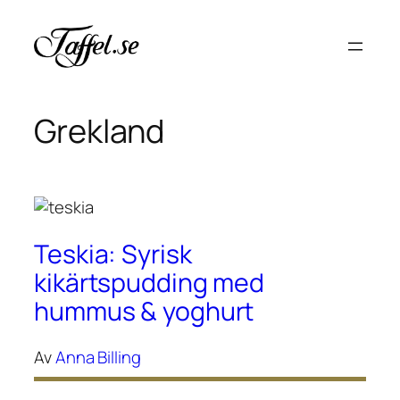
Hoppa
till
innehåll
Grekland
Teskia: Syrisk
kikärtspudding med
hummus & yoghurt
Av
Anna Billing