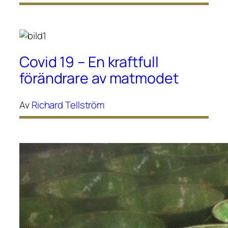
Covid 19 – En kraftfull
förändrare av matmodet
Av
Richard Tellström