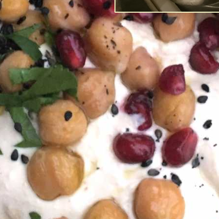
Post-Coronans 
förtroende fö
Av
Richard Tellström