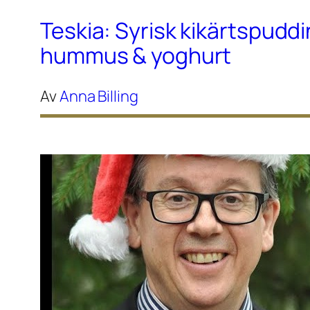
Teskia: Syrisk kikärtspudd
hummus & yoghurt
Av
Anna Billing