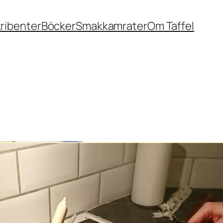
ribenter
Böcker
Smakkamrater
Om Taffel