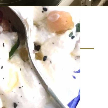
matkultur – Ett nytt
r matkunnandet