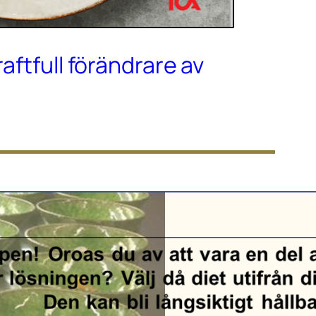
raftfull förändrare av